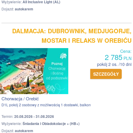
Wyżywienie:
All Inclusive Light (AL)
Dojazd:
autokarem
DALMACJA: DUBROWNIK, MEDJUGORJE,
MOSTAR I RELAKS W OREBIĆU
Cena:
2 785
PLN
pokój 2 os. /10 dni
SZCZEGÓŁY
Chorwacja / Orebić
D1L pokój 2 osobowy z możliwością 1 dostawki, balkon
Termin:
20.08.2026 - 31.08.2026
Wyżywienie:
Śniadania i Obiadokolacje + (HB+)
Dojazd:
autokarem