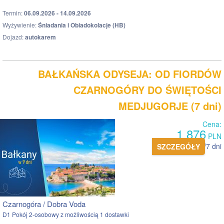
Termin:
06.09.2026 - 14.09.2026
Wyżywienie:
Śniadania i Obiadokolacje (HB)
Dojazd:
autokarem
BAŁKAŃSKA ODYSEJA: OD FIORDÓW
CZARNOGÓRY DO ŚWIĘTOŚCI
MEDJUGORJE (7 dni)
Cena:
1 876
PLN
pokój 2 os. /7 dni
SZCZEGÓŁY
Czarnogóra / Dobra Voda
D1 Pokój 2-osobowy z możliwością 1 dostawki