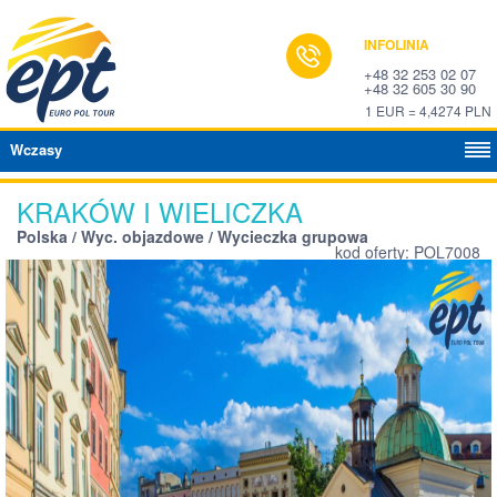
INFOLINIA
+48 32 253 02 07
+48 32 605 30 90
1 EUR = 4,4274 PLN
Wczasy
KRAKÓW I WIELICZKA
Polska / Wyc. objazdowe / Wycieczka grupowa
kod oferty: POL7008