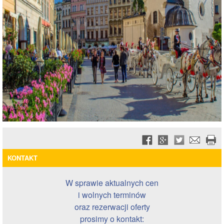
KONTAKT
W sprawie aktualnych cen
i wolnych terminów
oraz rezerwacji oferty
prosimy o kontakt: