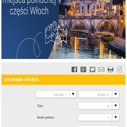
WYBRANA OFERTA
Dorośli: 1
Dzieci: 0
Typ
S
Ilość pokoi
1