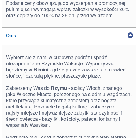
Podane ceny obowiązują do wyczerpania promocyjnej
puli miejsc i wymagają wpłaty zaliczki w wysokości 30%
oraz dopłaty do 100% na 36 dni przed wyjazdem.
Opis
Wybierz się z nami w cudowną podróż i spędź
niezapomniane Rzymskie Wakacje. Wypoczywać
będziemy w
Rimini
- gdzie prawie zawsze latem świeci
słońce, i czekają piękne, piaszczyste plaże.
Zabierzemy Was do
Rzymu
- stolicy Włoch, znanego
jako Wieczne Miasto, położonego na siedmiu wzgórzach,
które przyciąga klimatyczną atmosferą oraz bogatą
architekturą. Poznacie bogatą kulturę i zobaczycie
najsłynniejsze i najważniejsze zabytki starożytności i
średniowiecza - bazyliki, kościoły, pałace, fontanny i
wspaniały Watykan.
Będziecie mieli okazje zobaczyć cudowne
San Marino
i