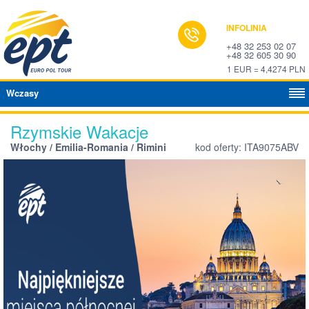
INFOLINIA
+48 32 253 02 07
+48 32 605 30 90
1 EUR = 4,4274 PLN
Wczasy
Rzymskie Wakacje
Włochy / Emilia-Romania / Rimini
kod oferty: ITA9075ABV