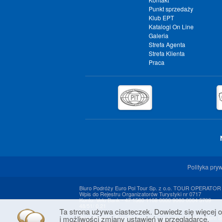
Punkt sprzedaży
Klub EPT
Katalogi On Line
Galeria
Strefa Agenta
Strefa Klienta
Praca
Polityka pry
Biuro Podróży Euro Pol Tour Sp. z o.o. TOUR OPERATOR
Wpis do Rejestru Organizatorów Turystyki nr 0717
Konto: Velo Bank - 47 1560 1108 0000 9060 0004 5709
48/51/ 0.21
Ta strona używa ciasteczek. Dowiedz się więcej o
i możliwości zmiany ustawień w przeglądarce.
Biuro Podróży Euro Pol Tour sp. z o.o. jest beneficjentem