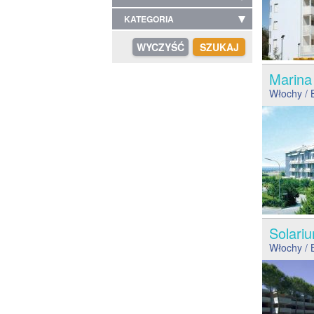
KATEGORIA
Marin
Włochy
/ 
Solar
Włochy
/ 