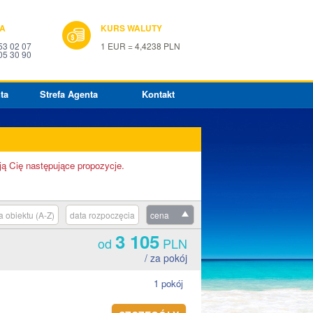
IA
KURS WALUTY
53 02 07
1 EUR = 4,4238 PLN
05 30 90
ta
Strefa Agenta
Kontakt
ją Cię następujące propozycje.
 obiektu (A-Z)
data rozpoczęcia
cena
3 105
od
PLN
/ za pokój
1 pokój