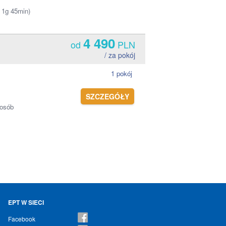
u 1g 45min)
4 490
od
PLN
/ za pokój
1 pokój
SZCZEGÓŁY
 osób
EPT W SIECI
Facebook