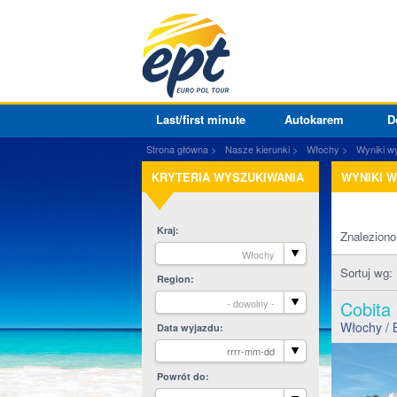
Last/first minute
Autokarem
D
Strona główna
Nasze kierunki
Włochy
Wyniki w
KRYTERIA WYSZUKIWANIA
WYNIKI 
Kraj
Znalezion
Włochy
Sortuj wg:
Region
- dowolny -
Cobita
Włochy
/ 
Data wyjazdu
Powrót do