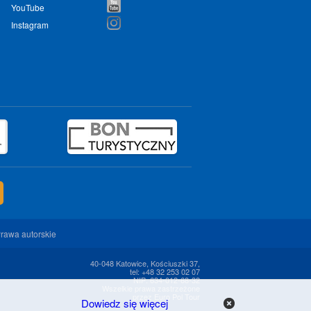
YouTube
Instagram
rawa autorskie
40-048 Katowice, Kościuszki 37,
tel: +48 32 253 02 07
NIP: 634-012-68-32
Wszelkie prawa zastrzeżone
przez Euro Pol Tour
Dowiedz się więcej