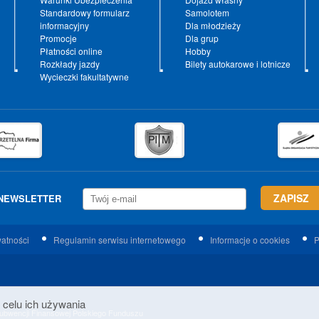
Standardowy formularz
Samolotem
informacyjny
Dla młodzieży
Promocje
Dla grup
Płatności online
Hobby
Rozkłady jazdy
Bilety autokarowe i lotnicze
Wycieczki fakultatywne
NEWSLETTER
watności
Regulamin serwisu internetowego
Informacje o cookies
P
 celu ich używania
 Subwencji Finansowej Polskiego Funduszu