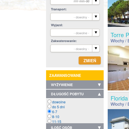
Transport
- dowolny -
Wyjazd
- dowolne -
Torre
Włochy
/ 
Zakwaterowanie
- dowolny -
ZAAWANSOWANE
WYŻYWIENIE
DŁUGOŚĆ POBYTU
Florid
dowolne
Włochy
/ 
do 5 dni
6-7
8-10
11-15
ILOŚĆ OSÓB