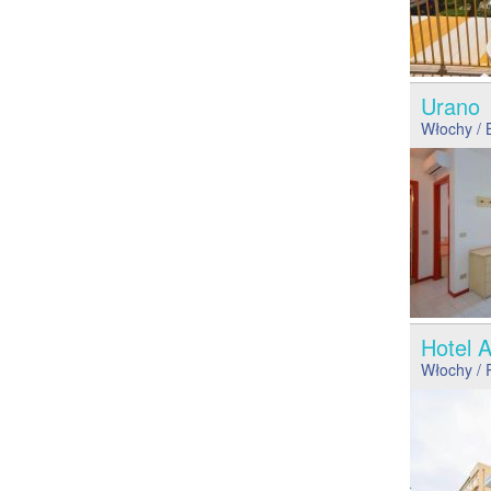
Uran
Włochy
/ 
Hotel 
Włochy
/ 