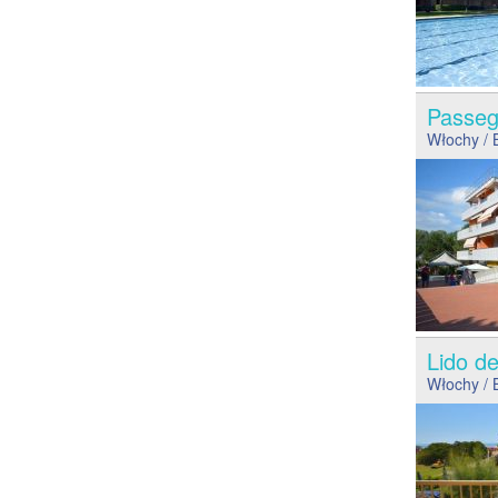
Passeg
Włochy
/ 
Lido d
Włochy
/ 