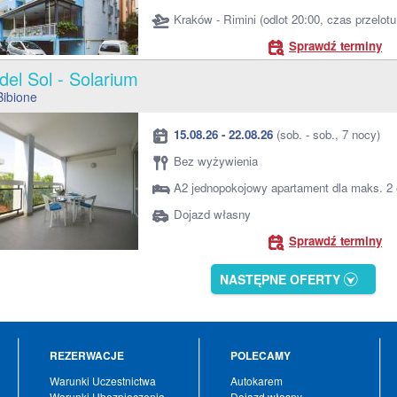
Kraków - Rimini (odlot 20:00, czas przelot
Sprawdź terminy
 del Sol - Solarium
Bibione
15.08.26 - 22.08.26
(sob. - sob., 7 nocy)
Bez wyżywienia
A2 jednopokojowy apartament dla maks. 2
Dojazd własny
Sprawdź terminy
NASTĘPNE OFERTY
REZERWACJE
POLECAMY
Warunki Uczestnictwa
Autokarem
Warunki Ubezpieczenia
Dojazd własny