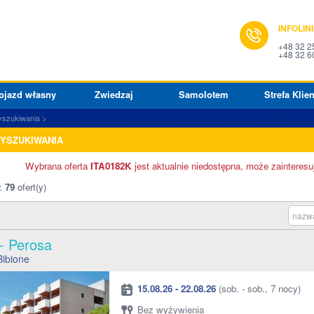
INFOLIN
+48 32 2
+48 32 6
ojazd własny
Zwiedzaj
Samolotem
Strefa Klien
yszukiwania
WYSZUKIWANIA
Wybrana oferta
ITA0182K
jest aktualnie niedostępna, może zainteresu
o:
79
ofert(y)
nazwa
 - Perosa
Bibione
15.08.26 - 22.08.26
(sob. - sob., 7 nocy)
Bez wyżywienia