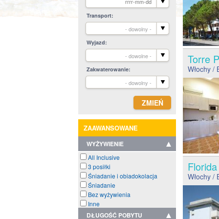
Transport
- dowolny -
Wyjazd
- dowolne -
Torre
Włochy
/ 
Zakwaterowanie
- dowolny -
ZAAWANSOWANE
WYŻYWIENIE
All Inclusive
Florid
3 posiłki
Śniadanie i obiadokolacja
Włochy
/ 
Śniadanie
Bez wyżywienia
Inne
DŁUGOŚĆ POBYTU