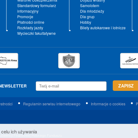
Standardowy formularz
Samolotem
informacyjny
Dla młodzieży
Promocje
Dla grup
Płatności online
Hobby
Rozkłady jazdy
Bilety autokarowe i lotnicze
Wycieczki fakultatywne
NEWSLETTER
watności
Regulamin serwisu internetowego
Informacje o cookies
P
 celu ich używania
 Subwencji Finansowej Polskiego Funduszu