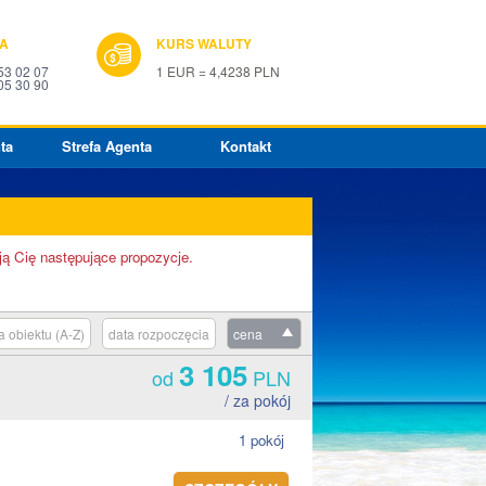
IA
KURS WALUTY
53 02 07
1 EUR = 4,4238 PLN
05 30 90
ta
Strefa Agenta
Kontakt
ją Cię następujące propozycje.
 obiektu (A-Z)
data rozpoczęcia
cena
3 105
od
PLN
/ za pokój
1 pokój