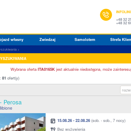
INFOLIN
+48 32 2
+48 32 6
ojazd własny
Zwiedzaj
Samolotem
Strefa Klien
yszukiwania
WYSZUKIWANIA
Wybrana oferta
ITA0165K
jest aktualnie niedostępna, może zainteresu
o:
81
ofert(y)
nazwa
 - Perosa
Bibione
15.08.26 - 22.08.26
(sob. - sob., 7 nocy)
Bez wyżywienia