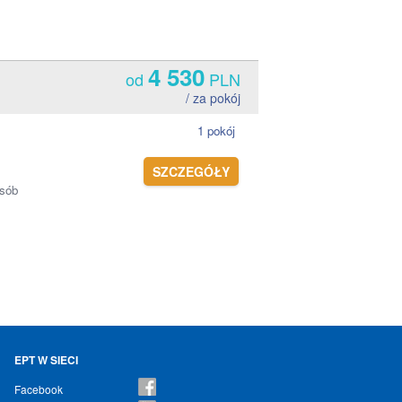
4 530
od
PLN
/ za pokój
1 pokój
SZCZEGÓŁY
osób
EPT W SIECI
Facebook