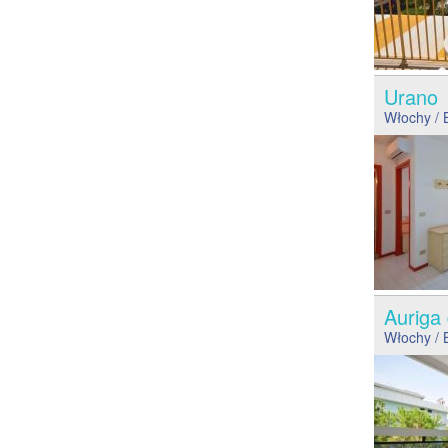
Uran
Włochy
/ 
Auriga
Włochy
/ 