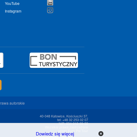
YouTube
Instagram
rawa autorskie
40-048 Katowice, Kościuszki 37,
tel: +48 32 253 02 07
NIP: 634-012-68-32
Wszelkie prawa zastrzeżone
przez Euro Pol Tour
Dowiedz się więcej