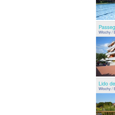
Passeg
Włochy
/ 
Lido d
Włochy
/ 