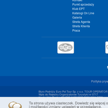
Punkt sprzedaży
Klub EPT
Katalogi On Line
Galeria
Strefa Agenta
Strefa Klienta
Praca
Polityka pry
Biuro Podróży Euro Pol Tour Sp. z o.o. TOUR OPERATOR
Wpis do Rejestru Organizatorów Turystyki nr 0717
Konto: Velo Bank - 47 1560 1108 0000 9060 0004 5709
49/52/ 0.14
Ta strona używa ciasteczek. Dowiedz się więcej o
i możliwości zmiany ustawień w przeglądarce.
Biuro Podróży Euro Pol Tour sp. z o.o. jest beneficjentem