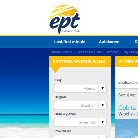
Last/first minute
Autokarem
D
Strona główna
Nasze kierunki
Włochy
Wyniki w
KRYTERIA WYSZUKIWANIA
WYNIKI 
Kraj
Znalezion
Włochy
Sortuj wg:
Region
- dowolny -
Cobita
Włochy
/ 
Data wyjazdu
Powrót do