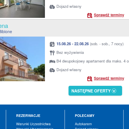
Dojazd własny
Sprawdź terminy
Elena
Bibione
15.08.26 - 22.08.26
(sob. - sob., 7 nocy)
Bez wyżywienia
B4 dwupokojowy apartament dla maks. 4 
Dojazd własny
Sprawdź terminy
NASTĘPNE OFERTY
REZERWACJE
POLECAMY
Warunki Uczestnictwa
Autokarem
Warunki Ubezpieczenia
Dojazd własny