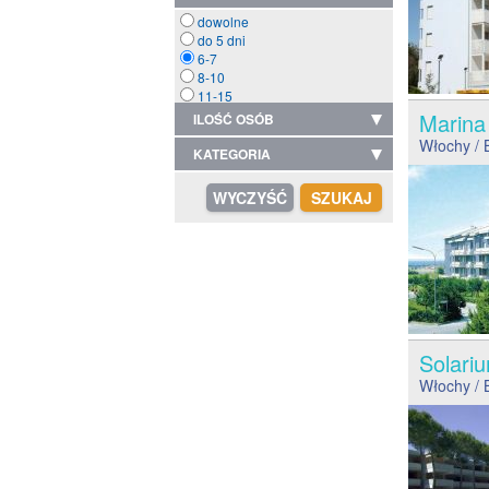
dowolne
do 5 dni
6-7
8-10
11-15
Marin
ILOŚĆ OSÓB
Włochy
/ 
KATEGORIA
Solar
Włochy
/ 