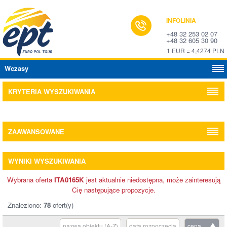
INFOLINIA
+48 32 253 02 07
+48 32 605 30 90
1 EUR = 4,4274 PLN
Wczasy
KRYTERIA WYSZUKIWANIA
ZAAWANSOWANE
WYNIKI WYSZUKIWANIA
Wybrana oferta
ITA0165K
jest aktualnie niedostępna, może zainteresują
Cię następujące propozycje.
Znaleziono:
78
ofert(y)
nazwa obiektu (A-Z)
data rozpoczęcia
cena