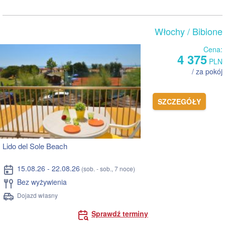
Włochy
/ Bibione
Cena:
4 375
PLN
/ za pokój
SZCZEGÓŁY
Lido del Sole Beach
15.08.26 - 22.08.26
(sob. - sob., 7 noce)
Bez wyżywienia
Dojazd własny
Sprawdź terminy