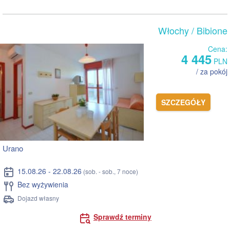
Włochy
/ Bibione
Cena:
4 445
PLN
/ za pokój
SZCZEGÓŁY
Urano
15.08.26 - 22.08.26
(sob. - sob., 7 noce)
Bez wyżywienia
Dojazd własny
Sprawdź terminy