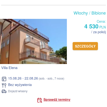
Włochy
/ Bibione
Cena:
4 530
PLN
/ za pokój
SZCZEGÓŁY
Villa Elena
15.08.26 - 22.08.26
(sob. - sob., 7 noce)
Bez wyżywienia
Dojazd własny
Sprawdź terminy