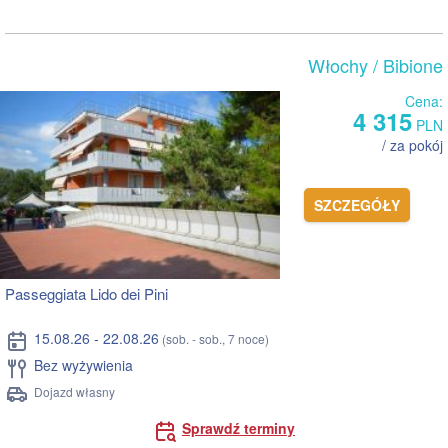
Włochy
/ Bibione
Cena:
4 315
PLN
/ za pokój
SZCZEGÓŁY
Passeggiata Lido dei Pini
15.08.26 - 22.08.26
(sob. - sob., 7 noce)
Bez wyżywienia
Dojazd własny
Sprawdź terminy