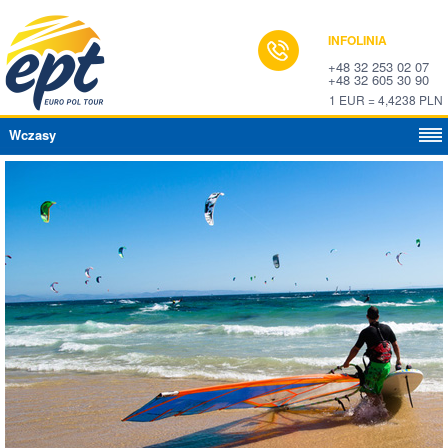
INFOLINIA
+48 32 253 02 07
+48 32 605 30 90
1 EUR = 4,4238 PLN
Wczasy