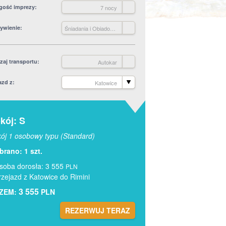
gość imprezy
7 nocy
ywienie
Śniadania i Obiadokolacje
zaj transportu
Autokar
azd z
Katowice
kój: S
ój 1 osobowy typu (Standard)
rano: 1 szt.
soba dorosła: 3 555
PLN
rzejazd z Katowice do Rimini
3 555
ZEM:
PLN
REZERWUJ TERAZ