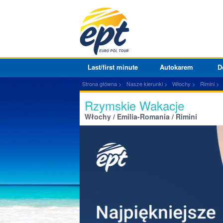
Last/first minute
Autokarem
D
Strona główna
Nasze kierunki
Włochy
Rimini
Rzymskie Wakacje
Włochy / Emilia-Romania / Rimini