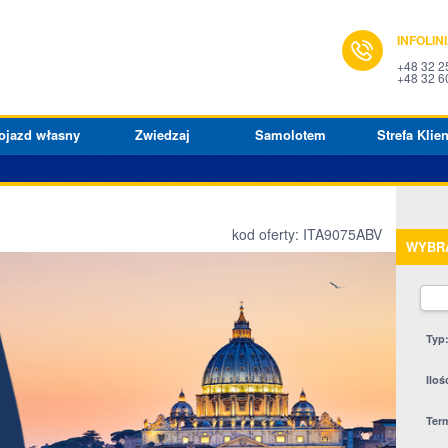
INFOLIN
+48 32 2
+48 32 6
ojazd własny
Zwiedzaj
Samolotem
Strefa Klien
kod oferty: ITA9075ABV
WYBR
Typ
Iloś
Ter