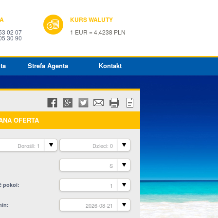
IA
KURS WALUTY
53 02 07
1 EUR = 4,4238 PLN
05 30 90
ta
Strefa Agenta
Kontakt
ANA OFERTA
Dorośli: 1
Dzieci: 0
S
ć pokoi
1
min
2026-08-21