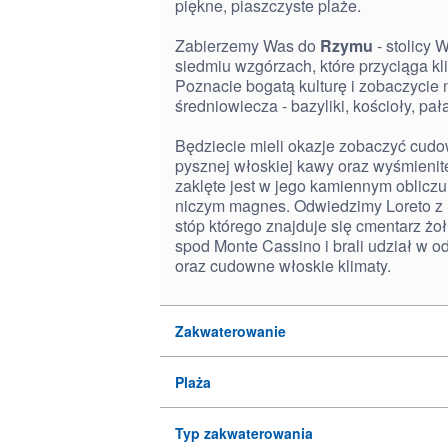
piękne, piaszczyste plaże.
Zabierzemy Was do
Rzymu
- stolicy
siedmiu wzgórzach, które przyciąga kl
Poznacie bogatą kulturę i zobaczycie n
średniowiecza - bazyliki, kościoły, pa
Będziecie mieli okazje zobaczyć cud
pysznej włoskiej kawy oraz wyśmienit
zaklęte jest w jego kamiennym obliczu,
niczym magnes. Odwiedzimy Loreto 
stóp którego znajduje się cmentarz żoł
spod Monte Cassino i brali udział w o
oraz cudowne włoskie klimaty.
Zakwaterowanie
Plaża
Typ zakwaterowania