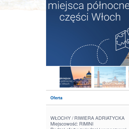
Oferta
WŁOCHY / RIWIERA ADRIATYCKA
Miejscowość: RIMINI