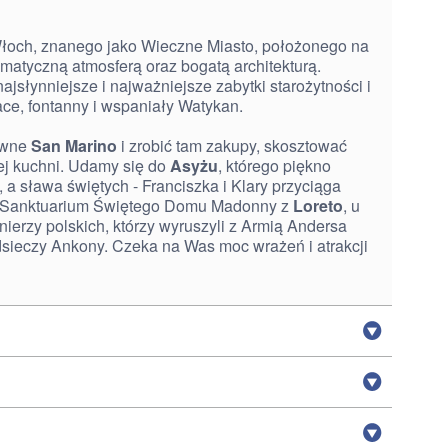
 Włoch, znanego jako Wieczne Miasto, położonego na
imatyczną atmosferą oraz bogatą architekturą.
ajsłynniejsze i najważniejsze zabytki starożytności i
łace, fontanny i wspaniały Watykan.
owne
San Marino
i zrobić tam zakupy, skosztować
ej kuchni. Udamy się do
Asyżu
, którego piękno
 a sława świętych - Franciszka i Klary przyciąga
z Sanktuarium Świętego Domu Madonny z
Loreto
, u
nierzy polskich, którzy wyruszyli z Armią Andersa
dsieczy Ankony. Czeka na Was moc wrażeń i atrakcji