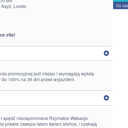
10 dni
Co za
 Asyż, Loreto
ce vita!
ia promocyjnej puli miejsc i wymagają wpłaty
y do 100% na 36 dni przed wyjazdem.
 i spędź niezapomniane Rzymskie Wakacje.
ie prawie zawsze latem świeci słońce, i czekają