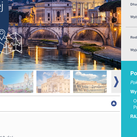
Dłu
Wyż
Rod
Wyj
Po
Pok
Wyb
O
P
RA