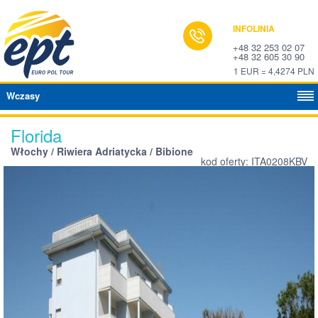
INFOLINIA
+48 32 253 02 07
+48 32 605 30 90
1 EUR = 4,4274 PLN
Wczasy
Florida
Włochy / Riwiera Adriatycka / Bibione
kod oferty: ITA0208KBV