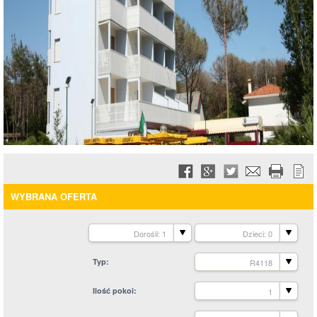
WYBRANA OFERTA
Dorośli: 1
Dzieci: 0
Typ
R4118
Ilość pokoi
1