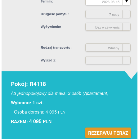
Termin
2026-08-15
Długość pobytu
7 nocy
Wyżywienie
Bez wyżywienia
Rodzaj transportu
Własny
Wyjazd z
Pokój: R4118
A3 jednopokojowy dla maks. 3 osób (Apartament)
Wybrano: 1 szt.
Osoba dorosła: 4 095
PLN
4 095
RAZEM:
PLN
REZERWUJ TERAZ