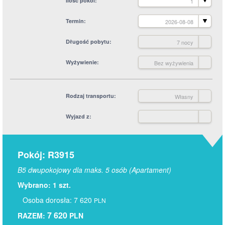
Ilość pokoi
1
Termin
2026-08-08
Długość pobytu
7 nocy
Wyżywienie
Bez wyżywienia
Rodzaj transportu
Własny
Wyjazd z
Pokój: R3915
B5 dwupokojowy dla maks. 5 osób (Apartament)
Wybrano: 1 szt.
Osoba dorosła: 7 620
PLN
7 620
RAZEM:
PLN