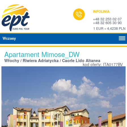
INFOLINIA
+48 32 253 02 07
+48 32 605 30 90
1 EUR = 4,4238 PLN
Wczasy
Apartament Mimose_DW
Włochy / Riwiera Adriatycka / Caorle Lido Altanea
kod oferty: ITA0177BV