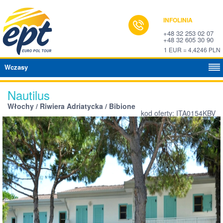
INFOLINIA
+48 32 253 02 07
+48 32 605 30 90
1 EUR = 4,4246 PLN
Wczasy
Nautilus
Włochy / Riwiera Adriatycka / Bibione
kod oferty: ITA0154KBV