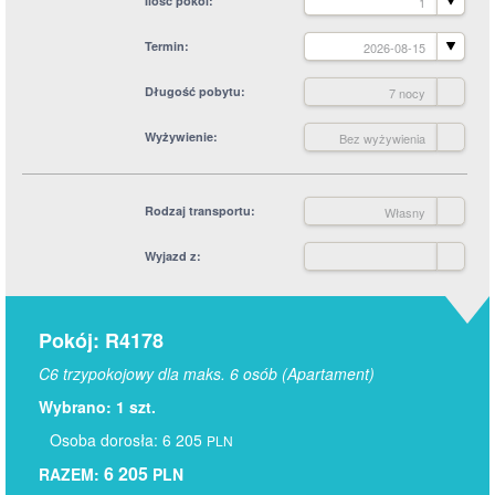
Ilość pokoi
1
Termin
2026-08-15
Długość pobytu
7 nocy
Wyżywienie
Bez wyżywienia
Rodzaj transportu
Własny
Wyjazd z
Pokój: R4178
C6 trzypokojowy dla maks. 6 osób (Apartament)
Wybrano: 1 szt.
Osoba dorosła: 6 205
PLN
6 205
RAZEM:
PLN