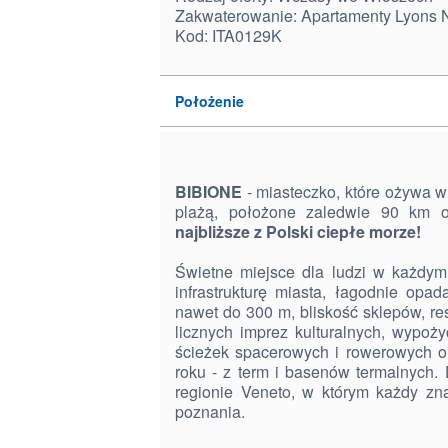
Zakwaterowanie: Apartamenty Lyons 
Kod: ITA0129K
Położenie
BIBIONE
- miasteczko, które ożywa w
plażą, położone zaledwie 90 km 
najbliższe z Polski ciepłe morze!
Świetne miejsce dla ludzi w każdym
infrastrukturę miasta, łagodnie opa
nawet do 300 m, bliskość sklepów, resta
licznych imprez kulturalnych, wypoży
ścieżek spacerowych i rowerowych o
roku - z term i basenów termalnych
regionie Veneto, w którym każdy zn
poznania.