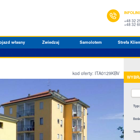
INFOLIN
+48 32 2
+48 32 6
ojazd własny
Zwiedzaj
Samolotem
Strefa Klien
kod oferty: ITA0129KBV
WYBR
Typ
Iloś
Ter