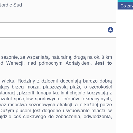
Nord e Sud
Co za
 sezonie, ze wspaniałą, naturalną, długą na ok. 8 km
od Wenecji, nad północnym Adriatykiem.
Jest to
 wieku. Rodziny z dziećmi doceniają bardzo dobrą
dający brzeg morza, piaszczystą plażę o szerokości
uracji, pizzerii, lunaparku. Inni chętnie korzystają z
czalni sprzętów sportowych, terenów rekreacyjnych,
raz mnóstwa sezonowych atrakcji, a o każdej porze
. Dużym plusem jest dogodne usytuowanie miasta, w
ajdzie coś ciekawego do zobaczenia, odwiedzenia,