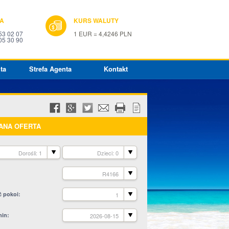
IA
KURS WALUTY
53 02 07
1 EUR = 4,4246 PLN
05 30 90
ta
Strefa Agenta
Kontakt
ANA OFERTA
Dorośli: 1
Dzieci: 0
R4166
ć pokoi
1
min
2026-08-15