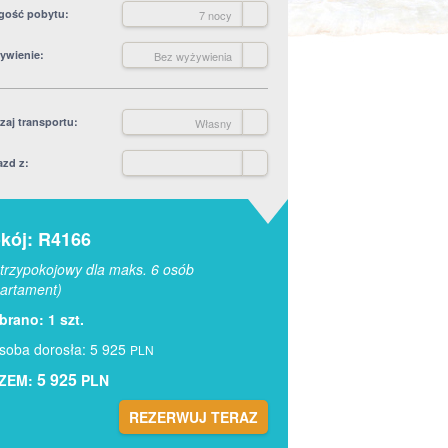
gość pobytu
7 nocy
ywienie
Bez wyżywienia
zaj transportu
Własny
azd z
kój: R4166
trzypokojowy dla maks. 6 osób
artament)
rano: 1 szt.
soba dorosła: 5 925
PLN
5 925
ZEM:
PLN
REZERWUJ TERAZ