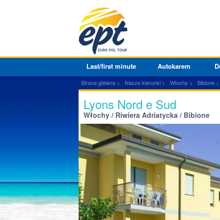
Last/first minute
Autokarem
D
Strona główna
Nasze kierunki
Włochy
Bibione
Lyons Nord e Sud
Włochy / Riwiera Adriatycka / Bibione