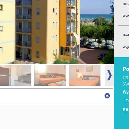
Dłu
Wyż
Rod
Wyj
Po
C6 
(Ap
Wyb
O
RA