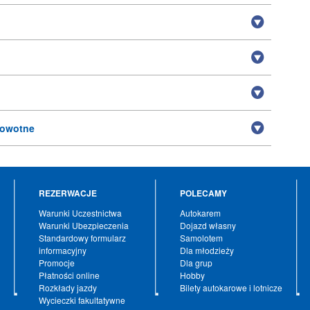
rowotne
REZERWACJE
POLECAMY
Warunki Uczestnictwa
Autokarem
Warunki Ubezpieczenia
Dojazd własny
Standardowy formularz
Samolotem
informacyjny
Dla młodzieży
Promocje
Dla grup
Płatności online
Hobby
Rozkłady jazdy
Bilety autokarowe i lotnicze
Wycieczki fakultatywne