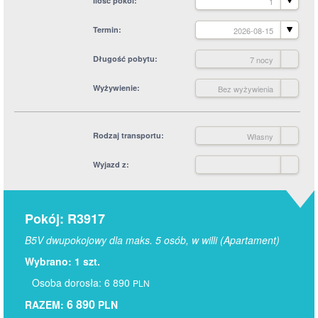
Ilość pokoi
1
Termin
2026-08-15
Długość pobytu
7 nocy
Wyżywienie
Bez wyżywienia
Rodzaj transportu
Własny
Wyjazd z
Pokój: R3917
B5V dwupokojowy dla maks. 5 osób, w willi (Apartament)
Wybrano: 1 szt.
Osoba dorosła: 6 890
PLN
6 890
RAZEM:
PLN