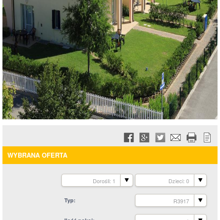
WYBRANA OFERTA
Dorośli: 1
Dzieci: 0
Typ
R3917