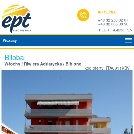
INFOLINIA
+48 32 253 02 07
+48 32 605 30 90
1 EUR = 4,4238 PLN
Wczasy
Biloba
Włochy / Riwiera Adriatycka / Bibione
kod oferty: ITA0011KBV