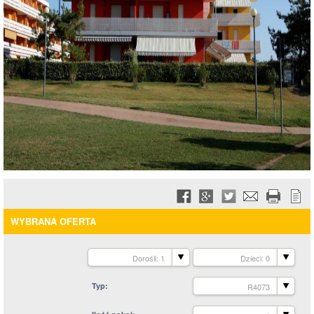
WYBRANA OFERTA
Dorośli: 1
Dzieci: 0
Typ
R4073