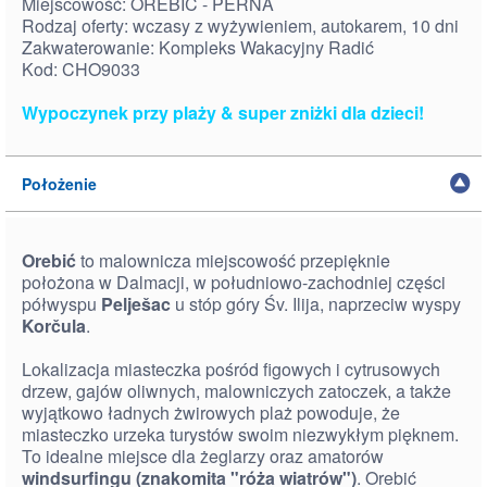
Miejscowość: OREBIĆ - PERNA
Rodzaj oferty: wczasy z wyżywieniem, autokarem, 10 dni
Zakwaterowanie: Kompleks Wakacyjny Radić
Kod: CHO9033
Wypoczynek przy plaży & super zniżki dla dzieci!
Położenie
Orebić
to malownicza miejscowość przepięknie
położona w Dalmacji, w południowo-zachodniej części
półwyspu
Pelješac
u stóp góry Śv. Ilija, naprzeciw wyspy
Korčula
.
Lokalizacja miasteczka pośród figowych i cytrusowych
drzew, gajów oliwnych, malowniczych zatoczek, a także
wyjątkowo ładnych żwirowych plaż powoduje, że
miasteczko urzeka turystów swoim niezwykłym pięknem.
To idealne miejsce dla żeglarzy oraz amatorów
windsurfingu (znakomita "róża wiatrów")
. Orebić