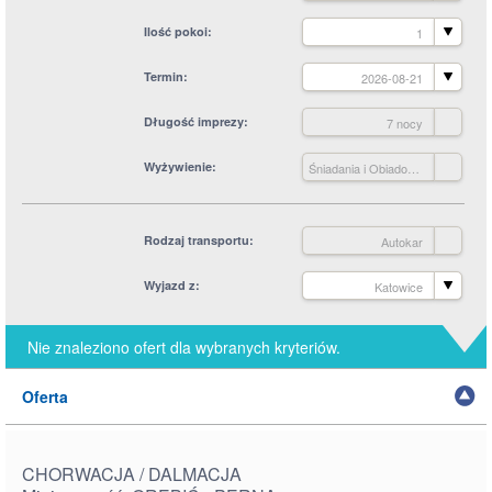
Ilość pokoi
1
Termin
2026-08-21
Długość imprezy
7 nocy
Wyżywienie
Śniadania i Obiadokolacje +
Rodzaj transportu
Autokar
Wyjazd z
Katowice
Nie znaleziono ofert dla wybranych kryteriów.
Oferta
CHORWACJA / DALMACJA