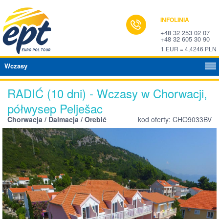
INFOLINIA
+48 32 253 02 07
+48 32 605 30 90
1 EUR = 4,4246 PLN
Wczasy
RADIĆ (10 dni) - Wczasy w Chorwacji,
półwysep Pelješac
Chorwacja / Dalmacja / Orebić
kod oferty: CHO9033BV