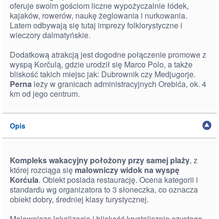
oferuje swoim gościom liczne wypożyczalnie łódek,
kajaków, rowerów, naukę żeglowania i nurkowania.
Latem odbywają się tutaj imprezy folklorystyczne i
wieczory dalmatyńskie.
Dodatkową atrakcją jest dogodne połączenie promowe z
wyspą Korčulą, gdzie urodził się Marco Polo, a także
bliskość takich miejsc jak: Dubrownik czy Medjugorje.
Perna
leży w granicach administracyjnych Orebića, ok. 4
km od jego centrum.
Opis
Kompleks wakacyjny położony przy samej plaży
, z
której rozciąga się
malowniczy widok na wyspę
Korćula
. Obiekt posiada restaurację. Ocena kategorii i
standardu wg organizatora to 3 słoneczka, co oznacza
obiekt dobry, średniej klasy turystycznej.
Malownicza lokalizacja i bliskość krystalicznie czystego