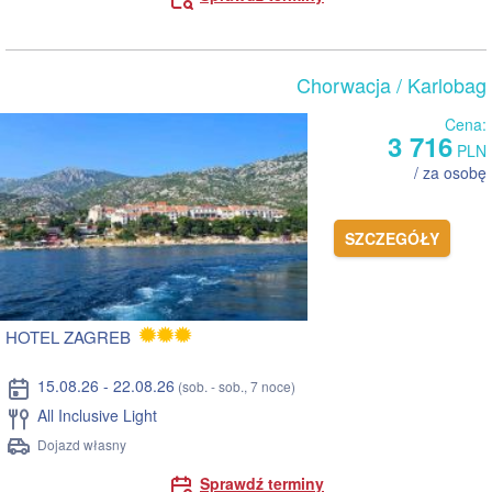
Chorwacja
/ Karlobag
Cena:
3 716
PLN
/ za osobę
SZCZEGÓŁY
HOTEL ZAGREB
15.08.26 - 22.08.26
(sob. - sob., 7 noce)
All Inclusive Light
Dojazd własny
Sprawdź terminy