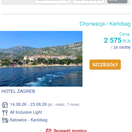
Chorwacja
/ Karlobag
Cena:
2 575
PLN
/ za osobę
SZCZEGÓŁY
HOTEL ZAGREB
14.08.26 - 23.08.26
(pt. - niedz., 7 noce)
All Inclusive Light
Katowice - Karlobag
Sprawdź terminy