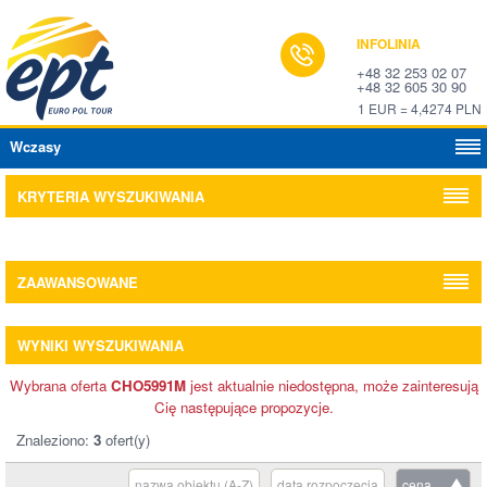
INFOLINIA
+48 32 253 02 07
+48 32 605 30 90
1 EUR = 4,4274 PLN
Wczasy
KRYTERIA WYSZUKIWANIA
ZAAWANSOWANE
WYNIKI WYSZUKIWANIA
Wybrana oferta
CHO5991M
jest aktualnie niedostępna, może zainteresują
Cię następujące propozycje.
Znaleziono:
3
ofert(y)
nazwa obiektu (A-Z)
data rozpoczęcia
cena