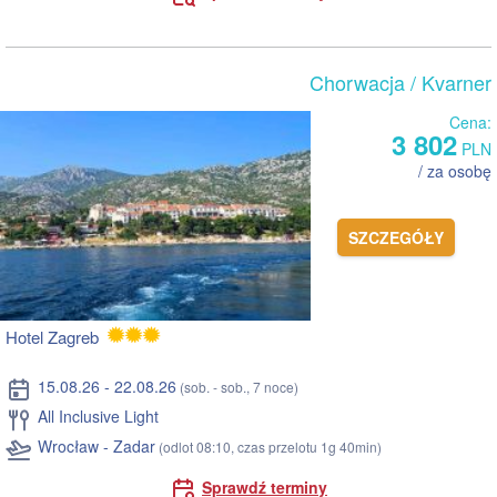
Chorwacja
/ Kvarner
Cena:
3 802
PLN
/ za osobę
SZCZEGÓŁY
Hotel Zagreb
15.08.26 - 22.08.26
(sob. - sob., 7 noce)
All Inclusive Light
Wrocław - Zadar
(odlot 08:10, czas przelotu 1g 40min)
Sprawdź terminy