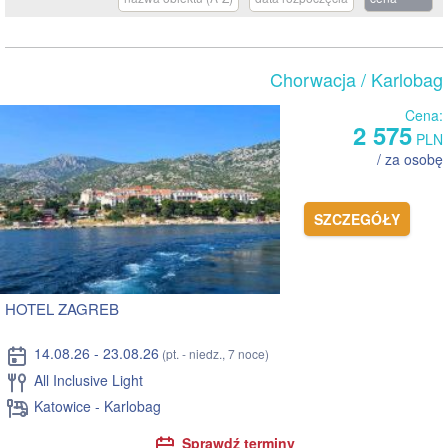
Chorwacja
/ Karlobag
Cena:
2 575
PLN
/ za osobę
SZCZEGÓŁY
HOTEL ZAGREB
14.08.26 - 23.08.26
(pt. - niedz., 7 noce)
All Inclusive Light
Katowice - Karlobag
Sprawdź terminy