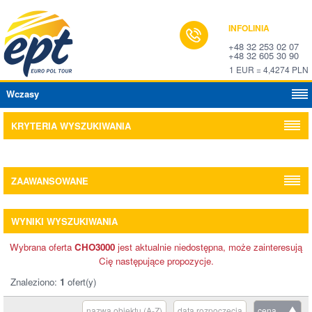
INFOLINIA
+48 32 253 02 07
+48 32 605 30 90
1 EUR = 4,4274 PLN
Wczasy
KRYTERIA WYSZUKIWANIA
ZAAWANSOWANE
WYNIKI WYSZUKIWANIA
Wybrana oferta
CHO3000
jest aktualnie niedostępna, może zainteresują
Cię następujące propozycje.
Znaleziono:
1
ofert(y)
nazwa obiektu (A-Z)
data rozpoczęcia
cena