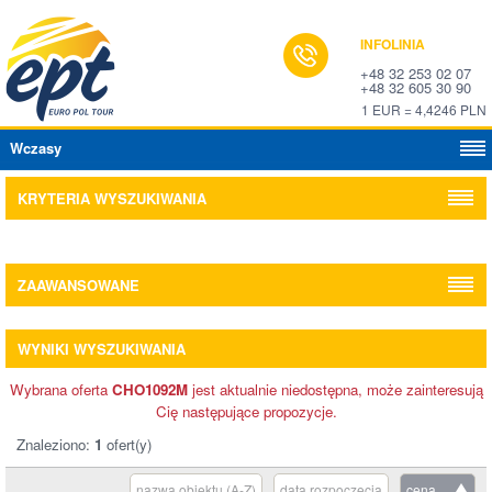
INFOLINIA
+48 32 253 02 07
+48 32 605 30 90
1 EUR = 4,4246 PLN
Wczasy
KRYTERIA WYSZUKIWANIA
ZAAWANSOWANE
WYNIKI WYSZUKIWANIA
Wybrana oferta
CHO1092M
jest aktualnie niedostępna, może zainteresują
Cię następujące propozycje.
Znaleziono:
1
ofert(y)
nazwa obiektu (A-Z)
data rozpoczęcia
cena