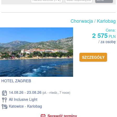
Chorwacja
/ Karlobag
Cena:
2 575
PLN
/ za osobę
SZCZEGÓŁY
HOTEL ZAGREB
14.08.26 - 23.08.26
(pt. - niedz., 7 noce)
All Inclusive Light
Katowice - Karlobag
Sprawdź terminy