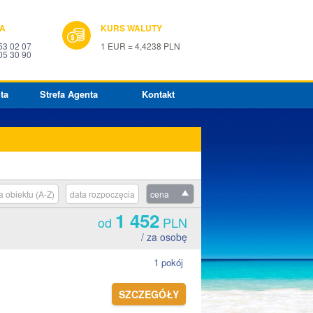
IA
KURS WALUTY
53 02 07
1 EUR = 4,4238 PLN
05 30 90
ta
Strefa Agenta
Kontakt
 obiektu (A-Z)
data rozpoczęcia
cena
1 452
od
PLN
/ za osobę
1 pokój
SZCZEGÓŁY