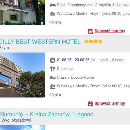
Pokój 2 osobowy z możliwością 1 dostawk
Warszawa Modlin - Rzym (odlot 06:10, cza
15min)
Sprawdź terminy
DILLY BEST WESTERN HOTEL
Rzym
21.08.26 - 23.08.26
(pt. - niedz., 2 noce)
Śniadania
Classic Double Room
Warszawa Modlin - Rzym (odlot 06:10, cza
15min)
Sprawdź terminy
 Rumunię – Kraina Zamków i Legend
/ Wyc. objazdowe