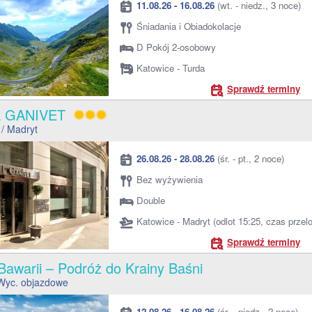
11.08.26 - 16.08.26
(wt. - niedz., 3 noce)
Śniadania i Obiadokolacje
D Pokój 2-osobowy
Katowice - Turda
Sprawdź terminy
L GANIVET
/ Madryt
26.08.26 - 28.08.26
(śr. - pt., 2 noce)
Bez wyżywienia
Double
Katowice - Madryt (odlot 15:25, czas przel
Sprawdź terminy
Bawarii – Podróż do Krainy Baśni
Wyc. objazdowe
12.08.26 - 16.08.26
(śr. - niedz., 2 noce)