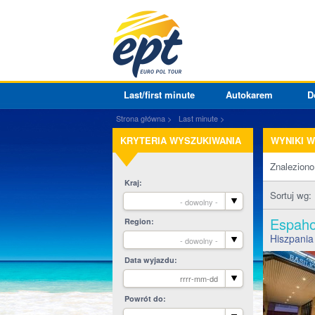
Last/first minute
Autokarem
D
Strona główna
Last minute
KRYTERIA WYSZUKIWANIA
WYNIKI 
Znalezion
Kraj
Sortuj wg:
- dowolny -
Espaho
Region
Hiszpania
- dowolny -
Data wyjazdu
Powrót do