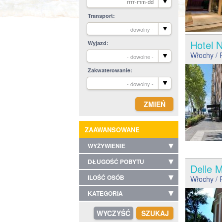
Transport
- dowolny -
Hotel 
Wyjazd
Włochy
/ 
- dowolne -
Zakwaterowanie
- dowolny -
ZAAWANSOWANE
WYŻYWIENIE
DŁUGOŚĆ POBYTU
Delle 
ILOŚĆ OSÓB
Włochy
/ 
KATEGORIA