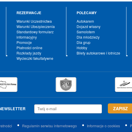
REZERWACJE
POLECAMY
Warunki Uczestnictwa
Autokarem
Warunki Ubezpieczenia
Dojazd własny
Standardowy formularz
Samolotem
informacyjny
Dla młodzieży
Promocje
Dla grup
Płatności online
Hobby
Rozkłady jazdy
Bilety autokarowe i lotnicze
Wycieczki fakultatywne
NEWSLETTER
watności
Regulamin serwisu internetowego
Informacje o cookies
P