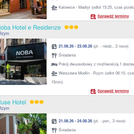
Katowice - Madryt (odlot 15:25, czas przel
Sprawdź terminy
Noba Hotel e Residenze
Rzym
21.08.26 - 23.08.26
(pt. - niedz., 2 noce)
Śniadania
Pokój dwuosobowy z możliwością 1 dosta
Warszawa Modlin - Rzym (odlot 06:10, cza
15min)
Sprawdź terminy
Muse Hotel
Rzym
21.08.26 - 24.08.26
(pt. - pon., 3 noce)
Śniadania