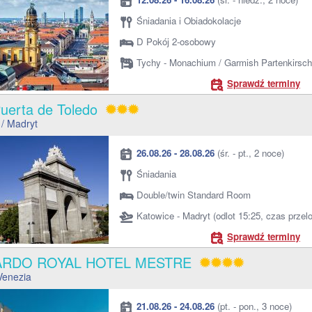
Śniadania i Obiadokolacje
D Pokój 2-osobowy
Tychy - Monachium / Garmish Partenkirsc
Sprawdź terminy
Puerta de Toledo
/ Madryt
26.08.26 - 28.08.26
(śr. - pt., 2 noce)
Śniadania
Double/twin Standard Room
Katowice - Madryt (odlot 15:25, czas przel
Sprawdź terminy
ARDO ROYAL HOTEL MESTRE
Venezia
21.08.26 - 24.08.26
(pt. - pon., 3 noce)