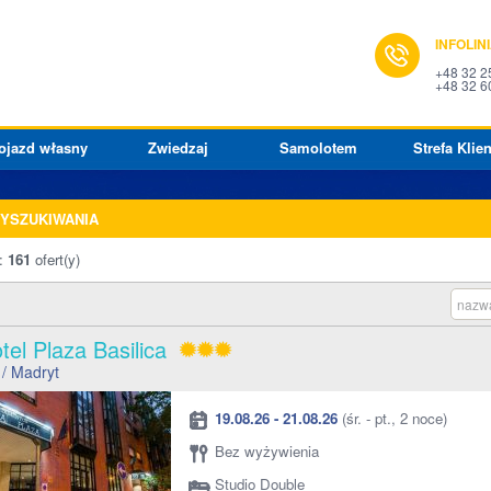
INFOLIN
+48 32 2
+48 32 6
ojazd własny
Zwiedzaj
Samolotem
Strefa Klien
WYSZUKIWANIA
o:
161
ofert(y)
nazwa
tel Plaza Basilica
/ Madryt
19.08.26 - 21.08.26
(śr. - pt., 2 noce)
Bez wyżywienia
Studio Double