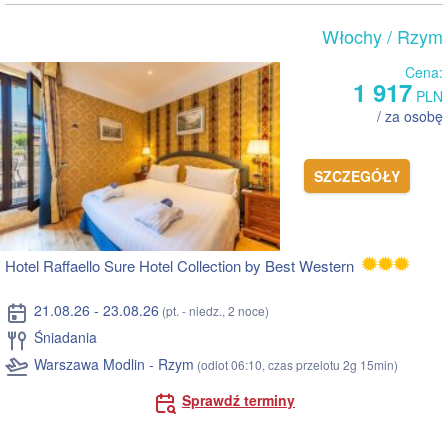
Włochy
/ Rzym
Cena:
1 917
PLN
/ za osobę
SZCZEGÓŁY
Hotel Raffaello Sure Hotel Collection by Best Western
21.08.26 - 23.08.26
(pt. - niedz., 2 noce)
Śniadania
Warszawa Modlin - Rzym
(odlot 06:10, czas przelotu 2g 15min)
Sprawdź terminy