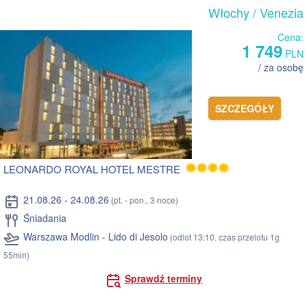
Włochy
/ Venezia
Cena:
1 749
PLN
/ za osobę
SZCZEGÓŁY
LEONARDO ROYAL HOTEL MESTRE
21.08.26 - 24.08.26
(pt. - pon., 3 noce)
Śniadania
Warszawa Modlin - Lido di Jesolo
(odlot 13:10, czas przelotu 1g
55min)
Sprawdź terminy