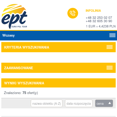
INFOLINIA
+48 32 253 02 07
+48 32 605 30 90
1 EUR = 4,4238 PLN
Wczasy
KRYTERIA WYSZUKIWANIA
ZAAWANSOWANE
WYNIKI WYSZUKIWANIA
Znaleziono:
75
ofert(y)
nazwa obiektu (A-Z)
data rozpoczęcia
cena