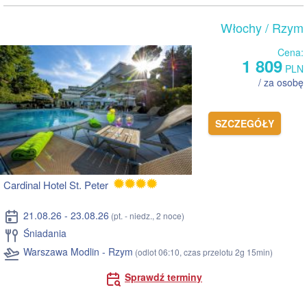
Włochy
/ Rzym
Cena:
1 809
PLN
/ za osobę
SZCZEGÓŁY
Cardinal Hotel St. Peter
21.08.26 - 23.08.26
(pt. - niedz., 2 noce)
Śniadania
Warszawa Modlin - Rzym
(odlot 06:10, czas przelotu 2g 15min)
Sprawdź terminy