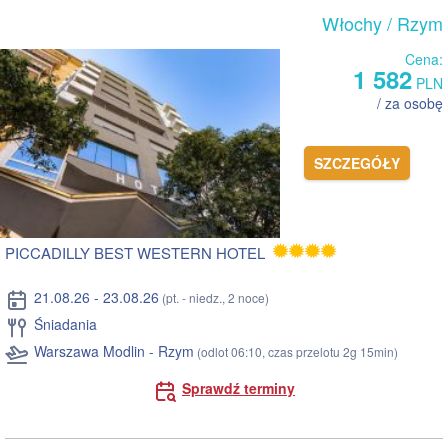
Włochy
/ Rzym
Cena:
1 582
PLN
/ za osobę
SZCZEGÓŁY
PICCADILLY BEST WESTERN HOTEL
21.08.26 - 23.08.26
(pt. - niedz., 2 noce)
Śniadania
Warszawa Modlin - Rzym
(odlot 06:10, czas przelotu 2g 15min)
Sprawdź terminy