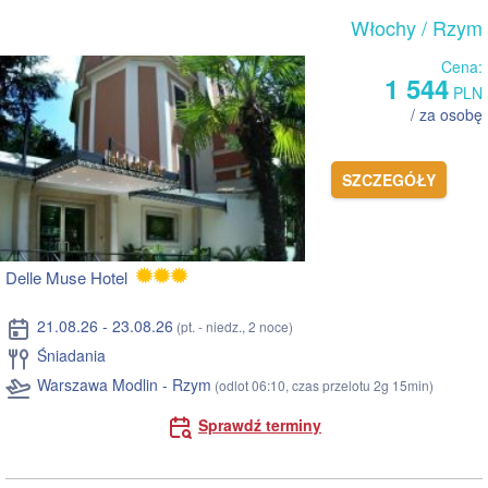
Włochy
/ Rzym
Cena:
1 544
PLN
/ za osobę
SZCZEGÓŁY
Delle Muse Hotel
21.08.26 - 23.08.26
(pt. - niedz., 2 noce)
Śniadania
Warszawa Modlin - Rzym
(odlot 06:10, czas przelotu 2g 15min)
Sprawdź terminy