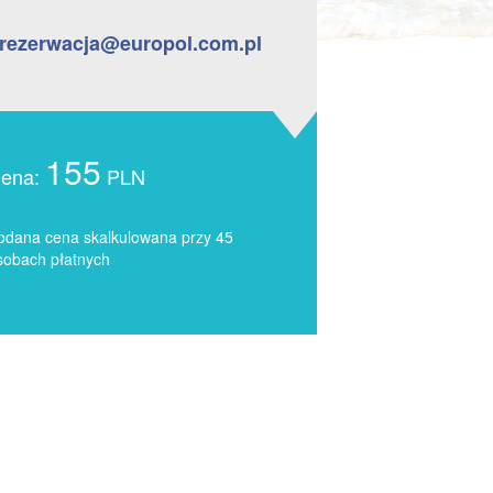
rezerwacja@europol.com.pl
155
ena:
PLN
odana cena skalkulowana przy 45
sobach płatnych