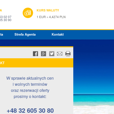
IA
KURS WALUTY
53 02 07
1 EUR = 4,4274 PLN
05 30 90
ta
Strefa Agenta
Kontakt
AKT
W sprawie aktualnych cen
i wolnych terminów
oraz rezerwacji oferty
prosimy o kontakt:
+48 32 605 30 80