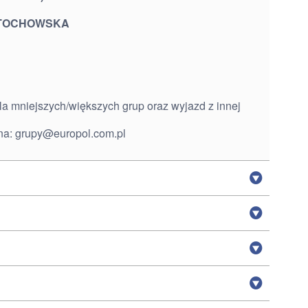
STOCHOWSKA
la mniejszych/większych grup oraz wyjazd z innej
na:
grupy@europol.com.pl