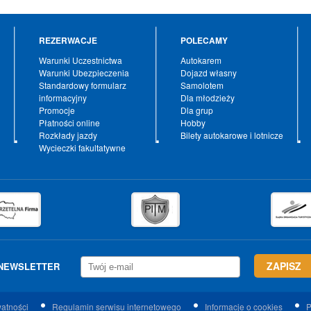
REZERWACJE
POLECAMY
Warunki Uczestnictwa
Autokarem
Warunki Ubezpieczenia
Dojazd własny
Standardowy formularz
Samolotem
informacyjny
Dla młodzieży
Promocje
Dla grup
Płatności online
Hobby
Rozkłady jazdy
Bilety autokarowe i lotnicze
Wycieczki fakultatywne
NEWSLETTER
watności
Regulamin serwisu internetowego
Informacje o cookies
P