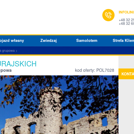
INFOLIN
+48 32 2
+48 32 6
ojazd własny
Zwiedzaj
Samolotem
Strefa Klien
a grupowa
URAJSKICH
rupowa
kod oferty: POL7028
KONT