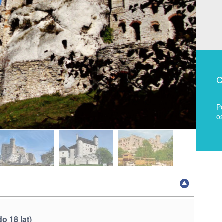
C
P
o
 18 lat)