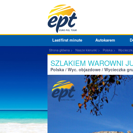
Last/first minute
Autokarem
D
Strona główna
Nasze kierunki
Polska
Wycieczk
SZLAKIEM WAROWNI J
Polska / Wyc. objazdowe / Wycieczka g