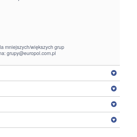
la mniejszych/większych grup
na:
grupy@europol.com.pl