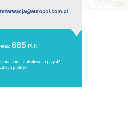
rezerwacja@europol.com.pl
685
ena:
PLN
odana cena skalkulowana przy 45
sobach płatnych