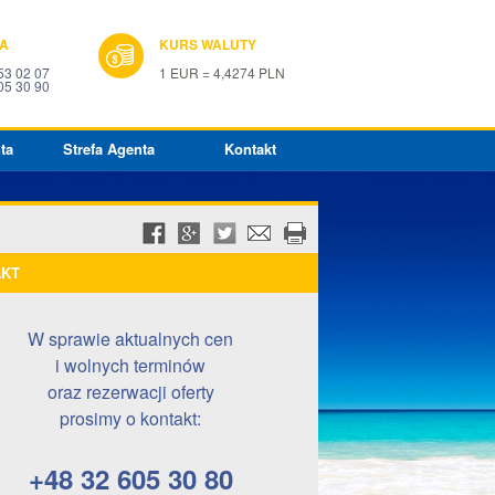
IA
KURS WALUTY
53 02 07
1 EUR = 4,4274 PLN
05 30 90
ta
Strefa Agenta
Kontakt
AKT
W sprawie aktualnych cen
i wolnych terminów
oraz rezerwacji oferty
prosimy o kontakt:
+48 32 605 30 80