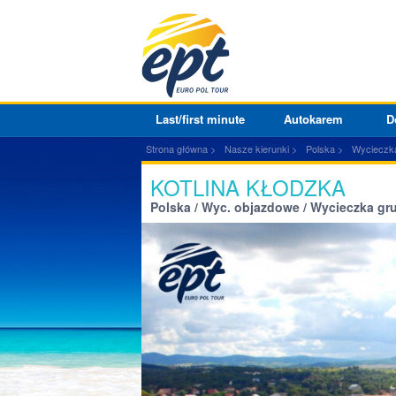
Last/first minute
Autokarem
D
Strona główna
Nasze kierunki
Polska
Wycieczk
KOTLINA KŁODZKA
Polska / Wyc. objazdowe / Wycieczka g