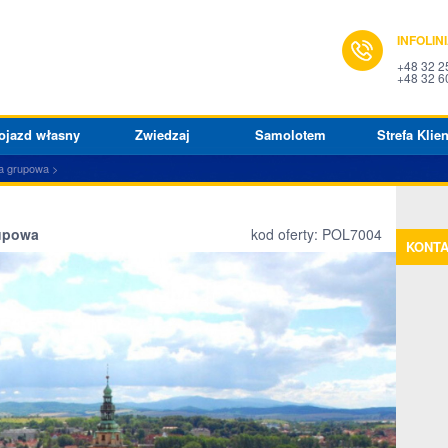
INFOLIN
+48 32 2
+48 32 6
ojazd własny
Zwiedzaj
Samolotem
Strefa Klien
a grupowa
rupowa
kod oferty: POL7004
KONT