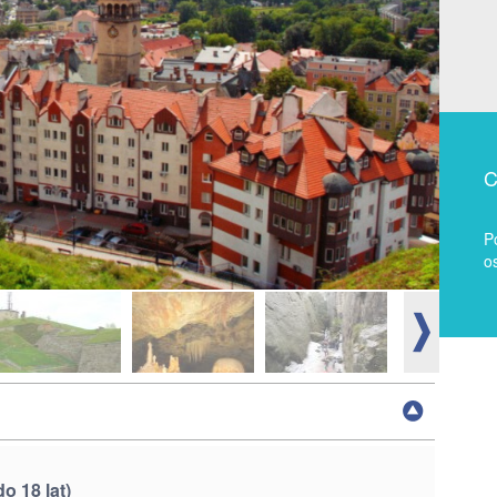
C
P
o
 18 lat)