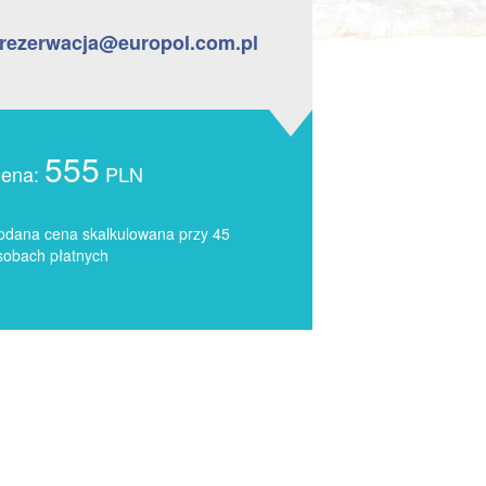
rezerwacja@europol.com.pl
555
ena:
PLN
odana cena skalkulowana przy 45
sobach płatnych