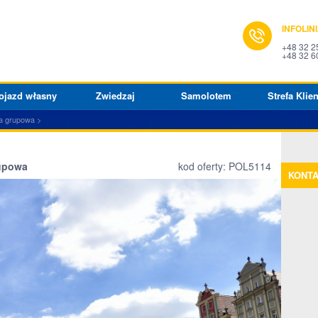
INFOLIN
+48 32 2
+48 32 6
ojazd własny
Zwiedzaj
Samolotem
Strefa Klien
a grupowa
rupowa
kod oferty: POL5114
KONT