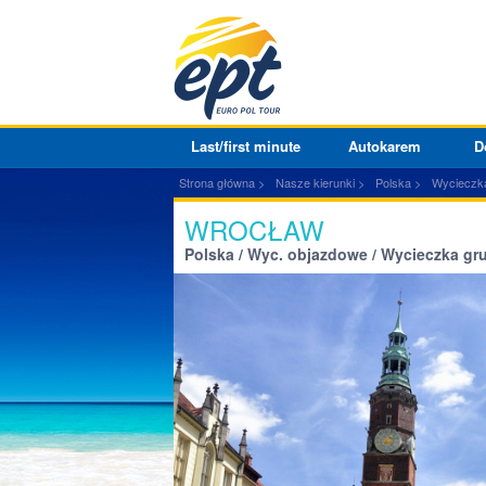
Last/first minute
Autokarem
D
Strona główna
Nasze kierunki
Polska
Wycieczk
WROCŁAW
Polska / Wyc. objazdowe / Wycieczka g