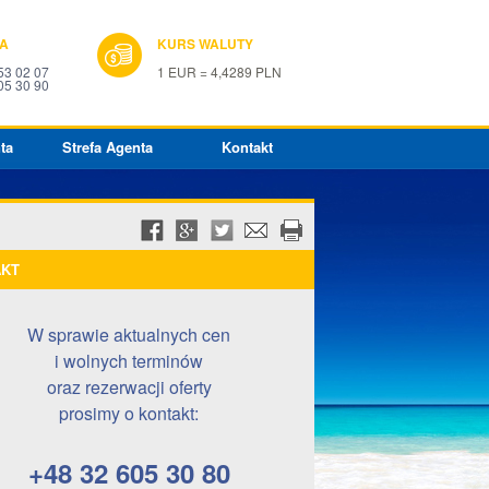
IA
KURS WALUTY
53 02 07
1 EUR = 4,4289 PLN
05 30 90
ta
Strefa Agenta
Kontakt
AKT
W sprawie aktualnych cen
i wolnych terminów
oraz rezerwacji oferty
prosimy o kontakt:
+48 32 605 30 80