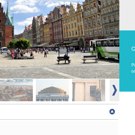
C
P
o