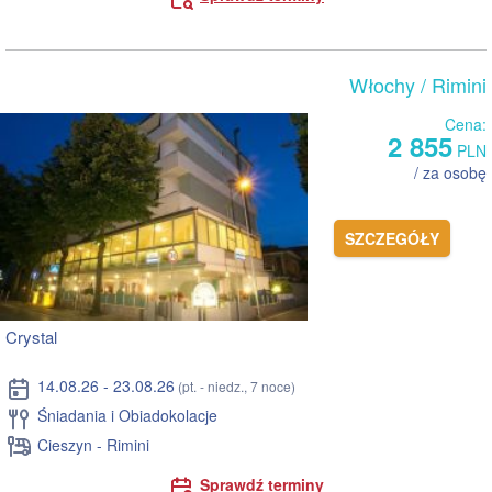
Włochy
/ Rimini
Cena:
2 855
PLN
/ za osobę
SZCZEGÓŁY
Crystal
14.08.26 - 23.08.26
(pt. - niedz., 7 noce)
Śniadania i Obiadokolacje
Cieszyn - Rimini
Sprawdź terminy