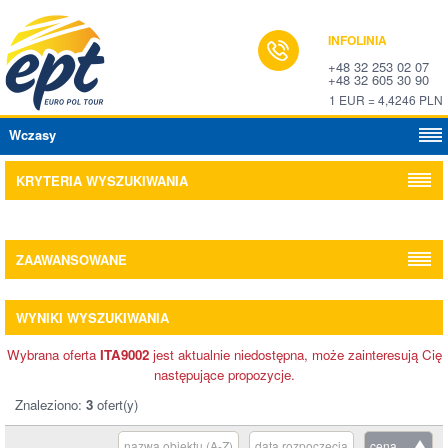
INFOLINIA
+48 32 253 02 07
+48 32 605 30 90
1 EUR = 4,4246 PLN
Wczasy
KRYTERIA WYSZUKIWANIA
ZAAWANSOWANE
WYNIKI WYSZUKIWANIA
Wybrana oferta
ITA9002
jest aktualnie niedostępna, może zainteresują Cię
następujące propozycje.
Znaleziono:
3
ofert(y)
nazwa obiektu (A-Z)
data rozpoczęcia
cena