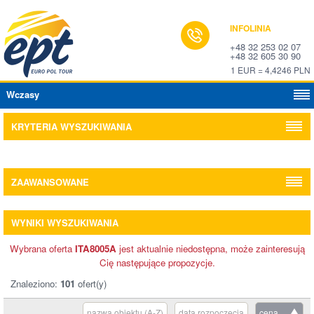
INFOLINIA
+48 32 253 02 07
+48 32 605 30 90
1 EUR = 4,4246 PLN
Wczasy
KRYTERIA WYSZUKIWANIA
ZAAWANSOWANE
WYNIKI WYSZUKIWANIA
Wybrana oferta
ITA8005A
jest aktualnie niedostępna, może zainteresują
Cię następujące propozycje.
Znaleziono:
101
ofert(y)
nazwa obiektu (A-Z)
data rozpoczęcia
cena