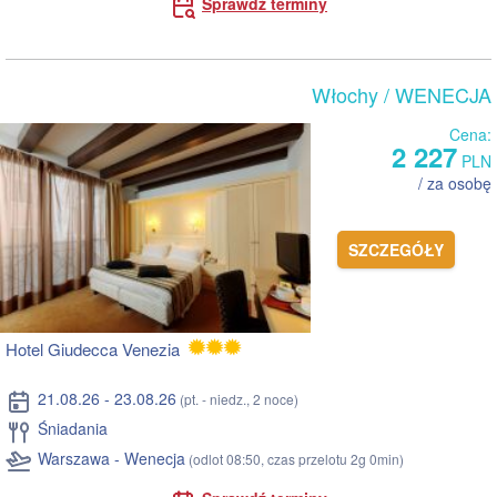
Sprawdź terminy
Włochy
/ WENECJA
Cena:
2 227
PLN
/ za osobę
SZCZEGÓŁY
Hotel Giudecca Venezia
21.08.26 - 23.08.26
(pt. - niedz., 2 noce)
Śniadania
Warszawa - Wenecja
(odlot 08:50, czas przelotu 2g 0min)