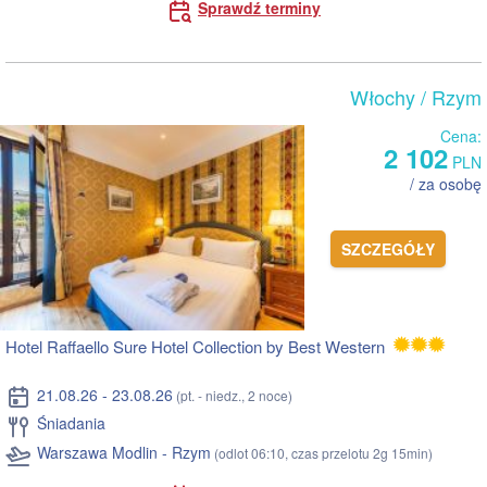
Sprawdź terminy
Włochy
/ Rzym
Cena:
2 102
PLN
/ za osobę
SZCZEGÓŁY
Hotel Raffaello Sure Hotel Collection by Best Western
21.08.26 - 23.08.26
(pt. - niedz., 2 noce)
Śniadania
Warszawa Modlin - Rzym
(odlot 06:10, czas przelotu 2g 15min)