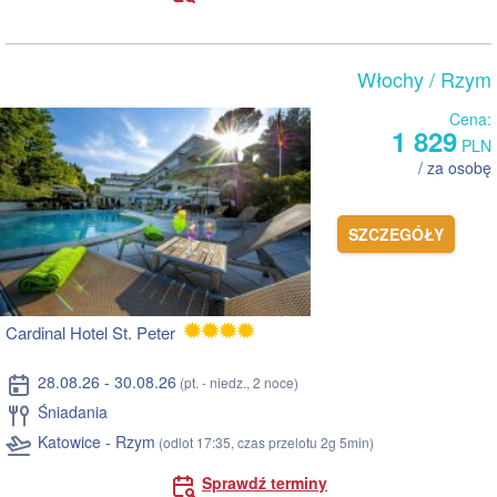
Włochy
/ Rzym
Cena:
1 829
PLN
/ za osobę
SZCZEGÓŁY
Cardinal Hotel St. Peter
28.08.26 - 30.08.26
(pt. - niedz., 2 noce)
Śniadania
Katowice - Rzym
(odlot 17:35, czas przelotu 2g 5min)
Sprawdź terminy