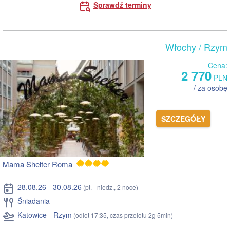
Sprawdź terminy
Włochy
/ Rzym
Cena:
2 770
PLN
/ za osobę
SZCZEGÓŁY
Mama Shelter Roma
28.08.26 - 30.08.26
(pt. - niedz., 2 noce)
Śniadania
Katowice - Rzym
(odlot 17:35, czas przelotu 2g 5min)