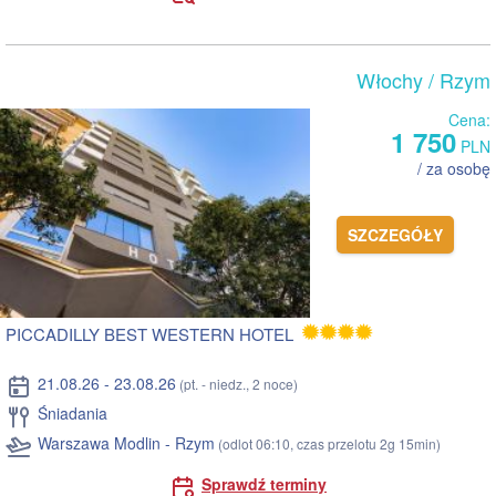
Włochy
/ Rzym
Cena:
1 750
PLN
/ za osobę
SZCZEGÓŁY
PICCADILLY BEST WESTERN HOTEL
21.08.26 - 23.08.26
(pt. - niedz., 2 noce)
Śniadania
Warszawa Modlin - Rzym
(odlot 06:10, czas przelotu 2g 15min)
Sprawdź terminy