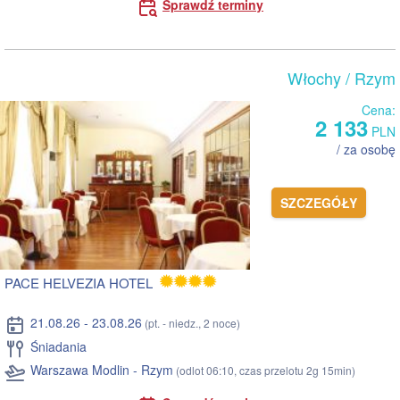
Sprawdź terminy
Włochy
/ Rzym
Cena:
2 133
PLN
/ za osobę
SZCZEGÓŁY
PACE HELVEZIA HOTEL
21.08.26 - 23.08.26
(pt. - niedz., 2 noce)
Śniadania
Warszawa Modlin - Rzym
(odlot 06:10, czas przelotu 2g 15min)