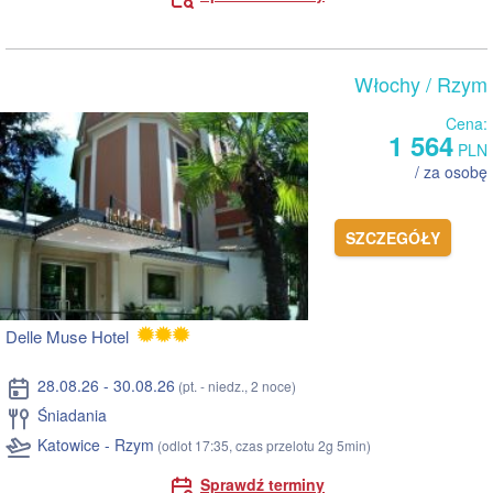
Włochy
/ Rzym
Cena:
1 564
PLN
/ za osobę
SZCZEGÓŁY
Delle Muse Hotel
28.08.26 - 30.08.26
(pt. - niedz., 2 noce)
Śniadania
Katowice - Rzym
(odlot 17:35, czas przelotu 2g 5min)
Sprawdź terminy