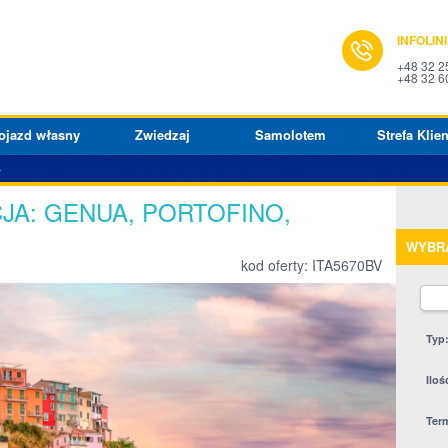
INFOLIN
+48 32 2
+48 32 6
ojazd własny
Zwiedzaj
Samolotem
Strefa Klien
JA: GENUA, PORTOFINO,
WYBR
kod oferty: ITA5670BV
Typ
Iloś
Ter