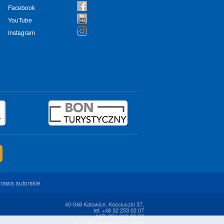
Facebook
YouTube
Instagram
rawa autorskie
40-048 Katowice, Kościuszki 37,
tel: +48 32 253 02 07
NIP: 634-012-68-32
Wszelkie prawa zastrzeżone