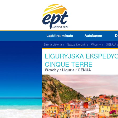
Last/first minute
Autokarem
D
Strona główna
Nasze kierunki
Włochy
GENUA
LIGURYJSKA EKSPEDYC
CINQUE TERRE
Włochy / Liguria / GENUA