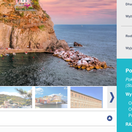
Dłu
Wyż
Rod
Wyj
Po
Pok
(St
Wyb
O
O
P
RA