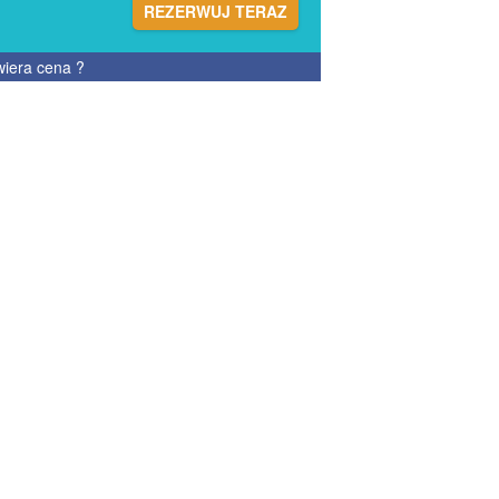
REZERWUJ TERAZ
wiera cena
?