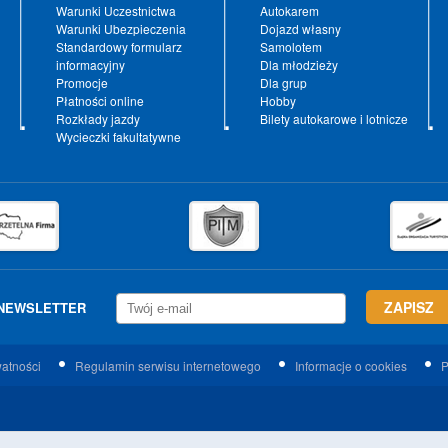
Warunki Uczestnictwa
Autokarem
Warunki Ubezpieczenia
Dojazd własny
Standardowy formularz
Samolotem
informacyjny
Dla młodzieży
Promocje
Dla grup
Płatności online
Hobby
Rozkłady jazdy
Bilety autokarowe i lotnicze
Wycieczki fakultatywne
NEWSLETTER
watności
Regulamin serwisu internetowego
Informacje o cookies
P