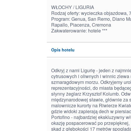
WŁOCHY / LIGURIA
Rodzaj oferty: wycieczka objazdowa, 7
Program: Genua, San Remo, Diano Mari
Rapallo, Piacenza, Cremona
Zakwaterowanie: hotele ***
Opis hotelu
Odkryj z nami Ligurię - jeden z najmn
cytrusowych i oliwnych i winnic zlewa 
szmaragdowym morzu. Odkryjemy uroki 
reprezentacyjności, do miasta będące
słynny żeglarz Krzysztof Kolumb. Odw
międzynarodowej sławie, głównie za sp
malownicze kurorty na Riwierze Kwiat
gdzie widoki zapierają dech w piersia
Portofino - najbardziej ekskluzywny w
okazję pospacerować po przepięknej,
skąd z głębokości 17 metrów spogląda 