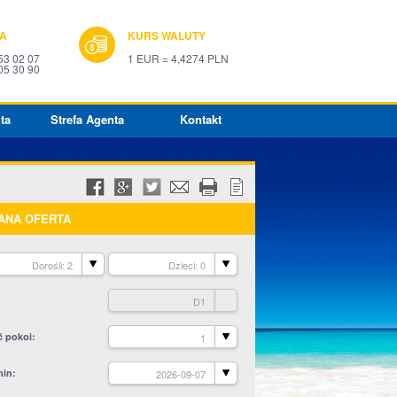
IA
KURS WALUTY
53 02 07
1 EUR = 4,4274 PLN
05 30 90
ta
Strefa Agenta
Kontakt
ANA OFERTA
Dorośli: 2
Dzieci: 0
D1
ć pokoi
1
min
2026-09-07