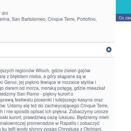
 dni
Co za
na, San Bartolomeo, Cinque Terre, Portofino,
iejszych regionów Włoch, gdzie zieleń gajów
się z błękitem nieba, a góry skąpane są w
Genui, jej piękno tkwiące w mozaice stylów i
go darem od morza, morską potęgą, gdzie mieszkał
iedzimy San Remo - piękny kurort o
rawą festiwalu piosenki i tutejszego kasyna oraz
ów. Udamy się też do zachwycającego Cinque Terre,
ch i nie sposób opisać ich piękna. Zobaczymy urocze
łoski kurort, prawdziwą oazę luksusu. Będziemy mieli
 malowniczej promenadzie w Rapallo i zobaczyć
ku tafli wody słynny posąg Chrystusa z Otchłani.