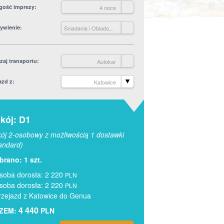
gość imprezy
4 noce
ywienie
Śniadania i Obiadokolacje
zaj transportu
Autokar
azd z
Katowice
kój: D1
ój 2-osobowy z możliwością 1 dostawki
andard)
rano: 1 szt.
soba dorosła: 2 220
PLN
soba dorosła: 2 220
PLN
rzejazd z Katowice do Genua
4 440
ZEM:
PLN