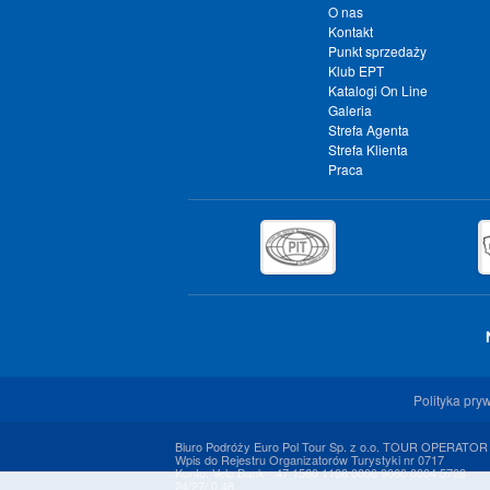
O nas
Kontakt
Punkt sprzedaży
Klub EPT
Katalogi On Line
Galeria
Strefa Agenta
Strefa Klienta
Praca
Polityka pry
Biuro Podróży Euro Pol Tour Sp. z o.o. TOUR OPERATOR
Wpis do Rejestru Organizatorów Turystyki nr 0717
Konto: Velo Bank - 47 1560 1108 0000 9060 0004 5709
24/27/ 0.48