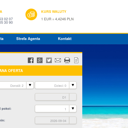
IA
KURS WALUTY
53 02 07
1 EUR = 4,4246 PLN
05 30 90
ta
Strefa Agenta
Kontakt
ANA OFERTA
Dorośli: 2
Dzieci: 0
D1
ć pokoi
1
min
2026-09-04