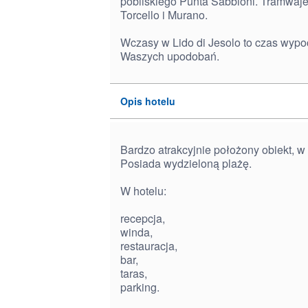
pobliskiego Punta Sabbioni. Tramwaj
Torcello i Murano.
Wczasy w Lido di Jesolo to czas wypo
Waszych upodobań.
Opis hotelu
Bardzo atrakcyjnie położony obiekt, w
Posiada wydzieloną plażę.
W hotelu:
recepcja,
winda,
restauracja,
bar,
taras,
parking.