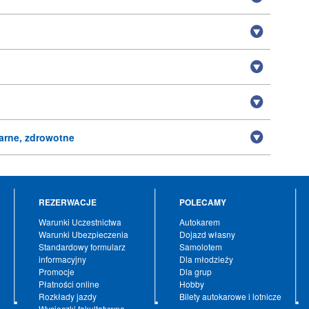
arne, zdrowotne
REZERWACJE
POLECAMY
Warunki Uczestnictwa
Autokarem
Warunki Ubezpieczenia
Dojazd własny
Standardowy formularz
Samolotem
informacyjny
Dla młodzieży
Promocje
Dla grup
Płatności online
Hobby
Rozkłady jazdy
Bilety autokarowe i lotnicze
Wycieczki fakultatywne