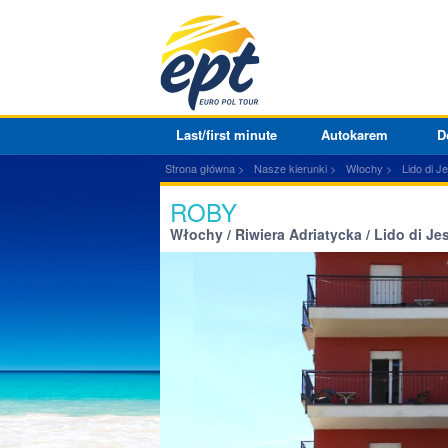
Last/first minute
Autokarem
D
Strona główna
Nasze kierunki
Włochy
Lido di J
ROBY
Włochy / Riwiera Adriatycka / Lido di Je