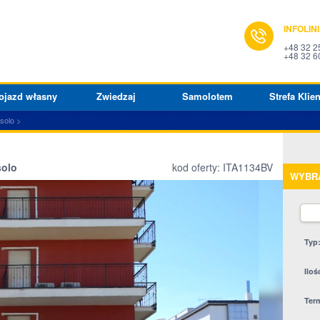
INFOLIN
+48 32 2
+48 32 6
ojazd własny
Zwiedzaj
Samolotem
Strefa Klien
esolo
solo
kod oferty: ITA1134BV
WYBR
Typ
Iloś
Ter