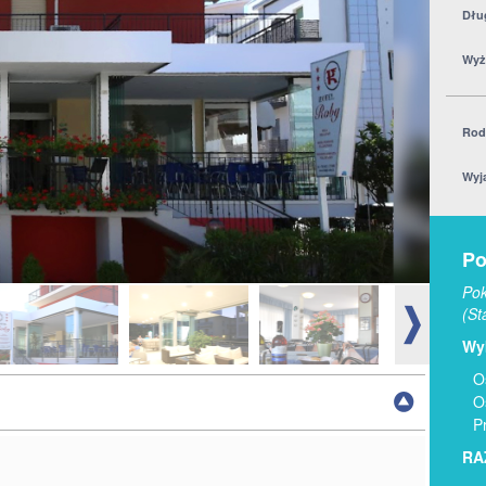
Dłu
Wyż
Rod
Wyj
Po
Pok
(St
Wyb
O
O
P
RA