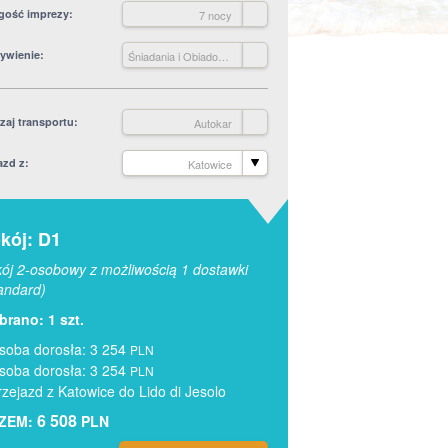
gość imprezy
7 nocy
ywienie
Śniadania i Obiadokolacje
zaj transportu
Autokar
azd z
Katowice
kój: D1
ój 2-osobowy z możliwością 1 dostawki
andard)
rano: 1 szt.
soba dorosła: 3 254
PLN
soba dorosła: 3 254
PLN
rzejazd z Katowice do Lido di Jesolo
6 508
ZEM:
PLN