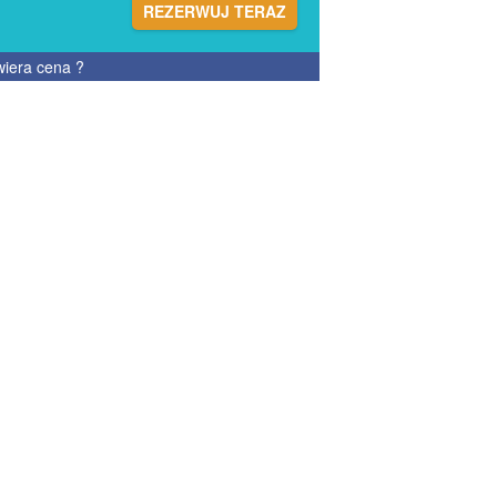
REZERWUJ TERAZ
wiera cena
?