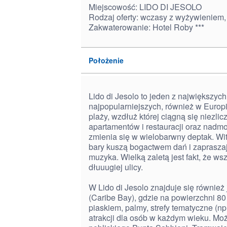
Miejscowość: LIDO DI JESOLO
Rodzaj oferty: wczasy z wyżywieniem,
Zakwaterowanie: Hotel Roby ***
Położenie
Lido di Jesolo to jeden z największyc
najpopularniejszych, również w Europie
plaży, wzdłuż której ciągną się niezli
apartamentów i restauracji oraz nad
zmienia się w wielobarwny deptak. Wit
bary kuszą bogactwem dań i zapraszaj
muzyka. Wielką zaletą jest fakt, że ws
dłuuugiej ulicy.
W Lido di Jesolo znajduje się równi
(Caribe Bay), gdzie na powierzchni 80
piaskiem, palmy, strefy tematyczne (np
atrakcji dla osób w każdym wieku. Mo