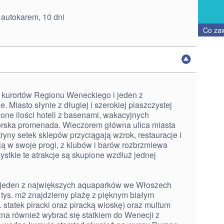
 autokarem, 10 dni
Co za
h kurortów Regionu Weneckiego i jeden z
. Miasto słynie z długiej i szerokiej piaszczystej
czone ilości hoteli z basenami, wakacyjnych
morska promenada. Wieczorem główna ulica miasta
ryny setek sklepów przyciągają wzrok, restauracje i
ą w swoje progi, z klubów i barów rozbrzmiewa
zystkie te atrakcje są skupione wzdłuż jednej
eż jeden z największych aquaparków we Włoszech
 tys. m2 znajdziemy plażę z pięknym białym
. statek piracki oraz piracką wioskę) oraz multum
żna również wybrać się statkiem do Wenecji z