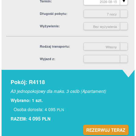
Termin
2026-08-15
Długość pobytu
7 nocy
Wyżywienie
Bez wyżywienia
Rodzaj transportu
Własny
Wyjazd z
Pokój: R4118
A3 jednopokojowy dla maks. 3 osób (Apartament)
Wybrano: 1 szt.
Osoba dorosła: 4 095
PLN
4 095
RAZEM:
PLN
REZERWUJ TERAZ