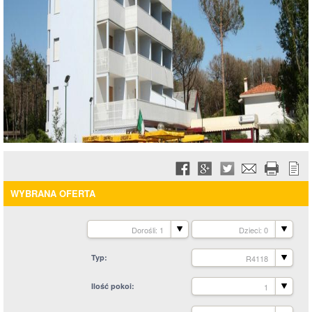
WYBRANA OFERTA
Dorośli: 1
Dzieci: 0
Typ
R4118
Ilość pokoi
1