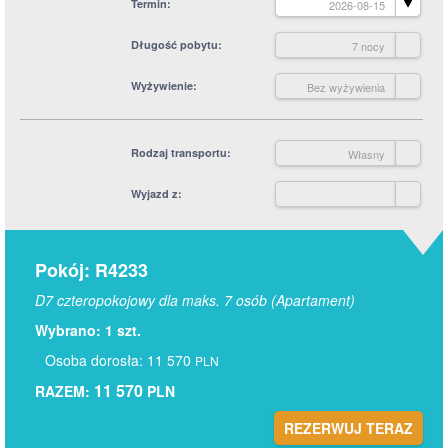
Termin
2026-08-15
Długość pobytu
7 nocy
Wyżywienie
Bez wyżywienia
Rodzaj transportu
Własny
Wyjazd z
Pokój: R4233
D7 czteropokojowy dla maks. 7 osób (Apartament)
Wybrano: 1 szt.
Osoba dorosła: 11 570
PLN
11 570
RAZEM:
PLN
REZERWUJ TERAZ