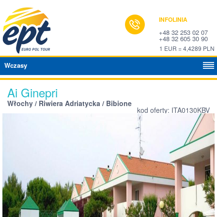
INFOLINIA
+48 32 253 02 07
+48 32 605 30 90
1 EUR = 4,4289 PLN
Wczasy
Ai Ginepri
Włochy / Riwiera Adriatycka / Bibione
kod oferty: ITA0130KBV