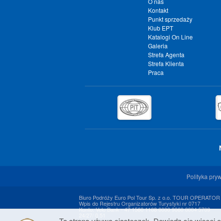
O nas
Kontakt
Punkt sprzedaży
Klub EPT
Katalogi On Line
Galeria
Strefa Agenta
Strefa Klienta
Praca
Polityka pry
Biuro Podróży Euro Pol Tour Sp. z o.o. TOUR OPERATOR
Wpis do Rejestru Organizatorów Turystyki nr 0717
Konto: Velo Bank - 47 1560 1108 0000 9060 0004 5709
24/27/ 0.51
Ta strona używa ciasteczek. Dowiedz się więcej o