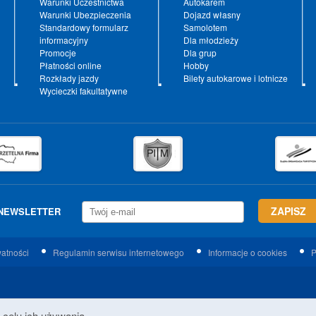
Warunki Uczestnictwa
Autokarem
Warunki Ubezpieczenia
Dojazd własny
Standardowy formularz
Samolotem
informacyjny
Dla młodzieży
Promocje
Dla grup
Płatności online
Hobby
Rozkłady jazdy
Bilety autokarowe i lotnicze
Wycieczki fakultatywne
NEWSLETTER
watności
Regulamin serwisu internetowego
Informacje o cookies
P
 celu ich używania