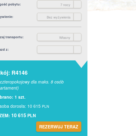
gość pobytu
7 nocy
ywienie
Bez wyżywienia
zaj transportu
Własny
azd z
kój: R4146
czteropokojowy dla maks. 8 osób
artament)
rano: 1 szt.
soba dorosła: 10 615
PLN
10 615
ZEM:
PLN
REZERWUJ TERAZ