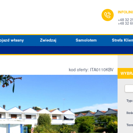
INFOLIN
+48 32 2
+48 32 6
ojazd własny
Zwiedzaj
Samolotem
Strefa Klien
kod oferty: ITA0110KBV
WYBR
Typ
Iloś
Ter