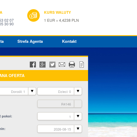
IA
KURS WALUTY
53 02 07
1 EUR = 4,4238 PLN
05 30 90
ta
Strefa Agenta
Kontakt
ANA OFERTA
Dorośli: 1
Dzieci: 0
R4146
ć pokoi
1
min
2026-08-15