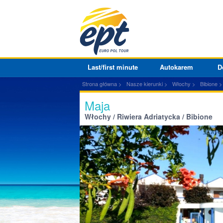
Last/first minute
Autokarem
D
Strona główna
Nasze kierunki
Włochy
Bibione
Maja
Włochy / Riwiera Adriatycka / Bibione