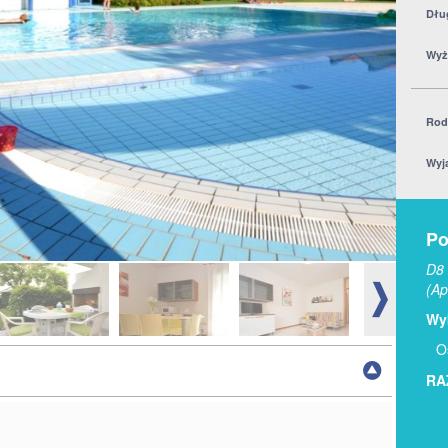
Dłu
Wyż
Rod
Wyj
Po
D8 
(Ap
Wyb
O
RA