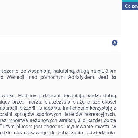
Co za
 sezonie, ze wspaniałą, naturalną, długą na ok. 8 km
od Wenecji, nad północnym Adriatykiem.
Jest to
 wieku. Rodziny z dziećmi doceniają bardzo dobrą
dający brzeg morza, piaszczystą plażę o szerokości
uracji, pizzerii, lunaparku. Inni chętnie korzystają z
czalni sprzętów sportowych, terenów rekreacyjnych,
raz mnóstwa sezonowych atrakcji, a o każdej porze
. Dużym plusem jest dogodne usytuowanie miasta, w
ajdzie coś ciekawego do zobaczenia, odwiedzenia,