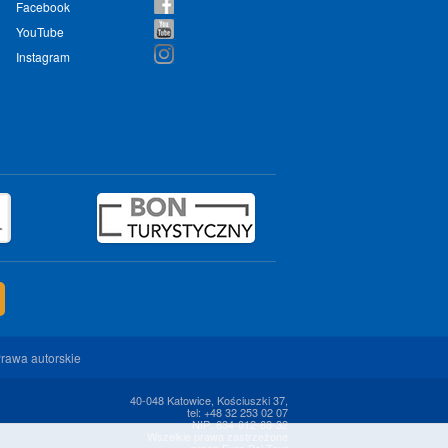
Facebook
YouTube
Instagram
rawa autorskie
40-048 Katowice, Kościuszki 37,
tel: +48 32 253 02 07
NIP: 634-012-68-32
Wszelkie prawa zastrzeżone
przez Euro Pol Tour