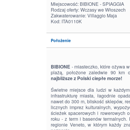
Miejscowość: BIBIONE - SPIAGGIA
Rodzaj oferty: Wczasy we Włoszech
Zakwaterowanie: Villaggio Maja
Kod: ITA0110K
Położenie
BIBIONE
- miasteczko, które ożywa w
plażą, położone zaledwie 90 km 
najbliższe z Polski ciepłe morze!
Świetne miejsce dla ludzi w każdym
infrastrukturę miasta, łagodnie opa
nawet do 300 m, bliskość sklepów, resta
licznych imprez kulturalnych, wypoży
ścieżek spacerowych i rowerowych o
roku - z term i basenów termalnych
regionie Veneto, w którym każdy zn