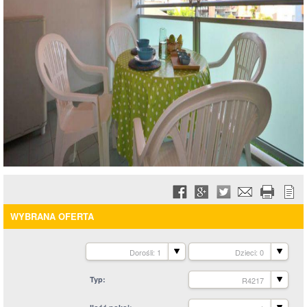
WYBRANA OFERTA
Dorośli: 1
Dzieci: 0
Typ
R4217