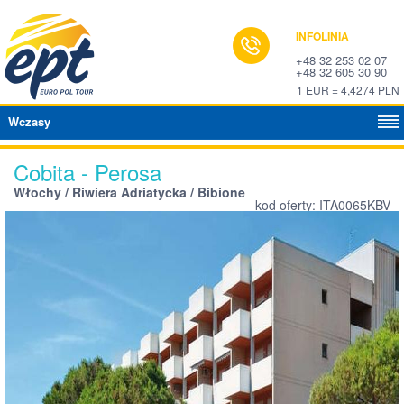
INFOLINIA
+48 32 253 02 07
+48 32 605 30 90
1 EUR = 4,4274 PLN
Wczasy
Cobita - Perosa
Włochy / Riwiera Adriatycka / Bibione
kod oferty: ITA0065KBV