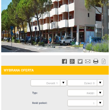
WYBRANA OFERTA
Dorośli: 1
Dzieci: 0
Typ
R4081
Ilość pokoi
1