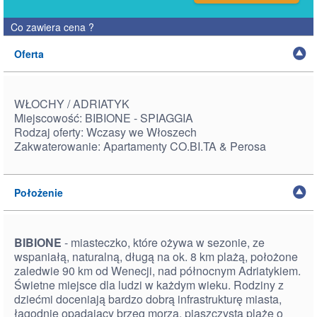
Co zawiera cena
?
Oferta
WŁOCHY / ADRIATYK
Miejscowość: BIBIONE - SPIAGGIA
Rodzaj oferty: Wczasy we Włoszech
Zakwaterowanie: Apartamenty CO.BI.TA & Perosa
Położenie
BIBIONE
- miasteczko, które ożywa w sezonie, ze
wspaniałą, naturalną, długą na ok. 8 km plażą, położone
zaledwie 90 km od Wenecji, nad północnym Adriatykiem.
Świetne miejsce dla ludzi w każdym wieku. Rodziny z
dziećmi doceniają bardzo dobrą infrastrukturę miasta,
łagodnie opadający brzeg morza, piaszczystą plażę o