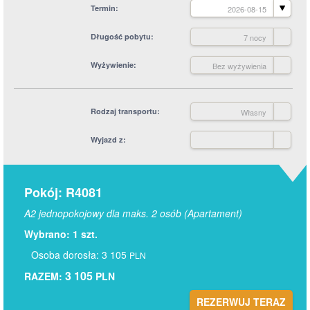
Termin
2026-08-15
Długość pobytu
7 nocy
Wyżywienie
Bez wyżywienia
Rodzaj transportu
Własny
Wyjazd z
Pokój: R4081
A2 jednopokojowy dla maks. 2 osób (Apartament)
Wybrano: 1 szt.
Osoba dorosła: 3 105
PLN
3 105
RAZEM:
PLN
REZERWUJ TERAZ