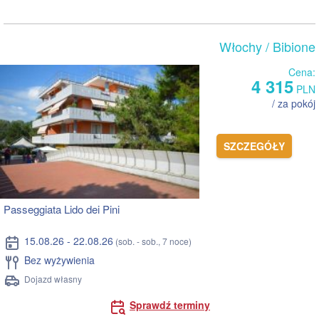
Włochy
/ Bibione
Cena:
4 315
PLN
/ za pokój
SZCZEGÓŁY
Passeggiata Lido dei Pini
15.08.26 - 22.08.26
(sob. - sob., 7 noce)
Bez wyżywienia
Dojazd własny
Sprawdź terminy