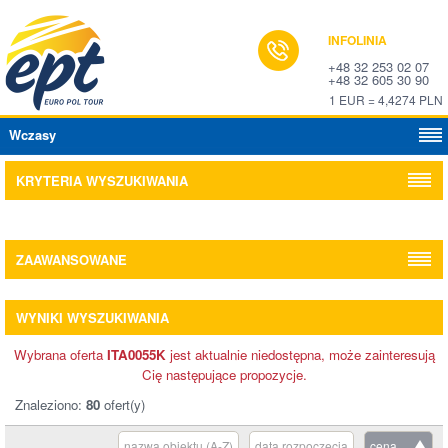
INFOLINIA
+48 32 253 02 07
+48 32 605 30 90
1 EUR = 4,4274 PLN
Wczasy
KRYTERIA WYSZUKIWANIA
ZAAWANSOWANE
WYNIKI WYSZUKIWANIA
Wybrana oferta
ITA0055K
jest aktualnie niedostępna, może zainteresują
Cię następujące propozycje.
Znaleziono:
80
ofert(y)
nazwa obiektu (A-Z)
data rozpoczęcia
cena