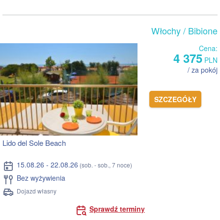
Włochy
/ Bibione
Cena:
4 375
PLN
/ za pokój
SZCZEGÓŁY
Lido del Sole Beach
15.08.26 - 22.08.26
(sob. - sob., 7 noce)
Bez wyżywienia
Dojazd własny
Sprawdź terminy