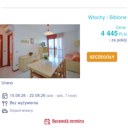
Włochy
/ Bibione
Cena:
4 445
PLN
/ za pokój
SZCZEGÓŁY
Urano
15.08.26 - 22.08.26
(sob. - sob., 7 noce)
Bez wyżywienia
Dojazd własny
Sprawdź terminy