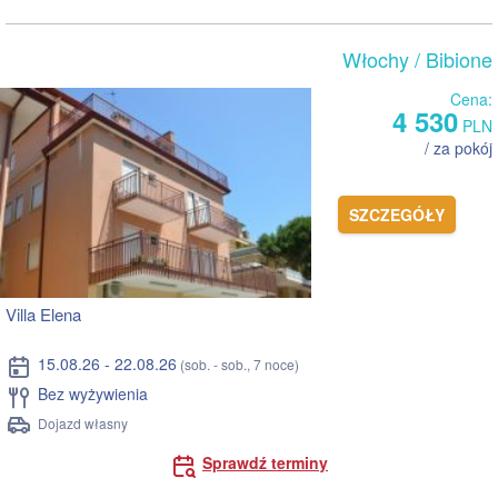
Włochy
/ Bibione
Cena:
4 530
PLN
/ za pokój
SZCZEGÓŁY
Villa Elena
15.08.26 - 22.08.26
(sob. - sob., 7 noce)
Bez wyżywienia
Dojazd własny
Sprawdź terminy