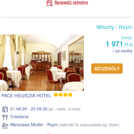
Sprawdź terminy
Włochy
/ Rzym
Cena:
1 971
PLN
/ za osobę
SZCZEGÓŁY
PACE HELVEZIA HOTEL
21.08.26 - 23.08.26
(pt. - niedz., 2 noce)
Śniadania
Warszawa Modlin - Rzym
(odlot 06:10, czas przelotu 2g 15min)