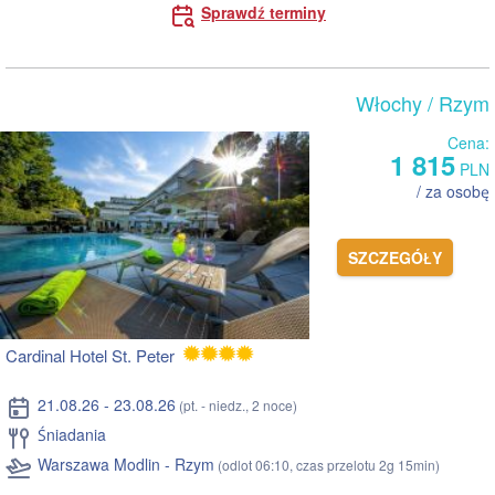
Sprawdź terminy
Włochy
/ Rzym
Cena:
1 815
PLN
/ za osobę
SZCZEGÓŁY
Cardinal Hotel St. Peter
21.08.26 - 23.08.26
(pt. - niedz., 2 noce)
Śniadania
Warszawa Modlin - Rzym
(odlot 06:10, czas przelotu 2g 15min)