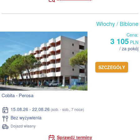
Włochy
/ Bibione
Cena:
3 105
PLN
/ za pokój
SZCZEGÓŁY
Cobita - Perosa
15.08.26 - 22.08.26
(sob. - sob., 7 noce)
Bez wyżywienia
Dojazd własny
Sprawdź terminy