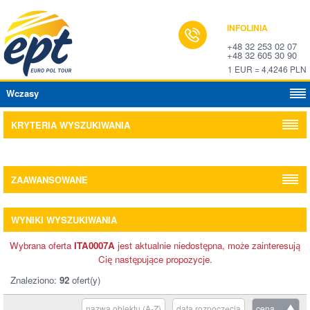
INFOLINIA
+48 32 253 02 07
+48 32 605 30 90
1 EUR = 4,4246 PLN
Wczasy
KRYTERIA WYSZUKIWANIA
ZAAWANSOWANE
WYNIKI WYSZUKIWANIA
Wybrana oferta
ITA0007A
jest aktualnie niedostępna, może zainteresują
Cię następujące propozycje.
Znaleziono:
92
ofert(y)
nazwa obiektu (A-Z)
data rozpoczęcia
cena