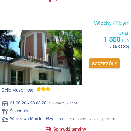
Włochy
/ Rzym
Cena:
1 550
PLN
/ za osobę
SZCZEGÓŁY
Delle Muse Hotel
21.08.26 - 23.08.26
(pt. - niedz., 2 noce)
Śniadania
Warszawa Modlin - Rzym
(odlot 06:10, czas przelotu 2g 15min)
Sprawdź terminy