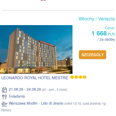
Włochy
/ Venezia
Cena:
1 668
PLN
/ za osobę
SZCZEGÓŁY
LEONARDO ROYAL HOTEL MESTRE
21.08.26 - 24.08.26
(pt. - pon., 3 noce)
Śniadania
Warszawa Modlin - Lido di Jesolo
(odlot 13:10, czas przelotu 1g
55min)