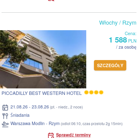
Włochy
/ Rzym
Cena:
1 588
PLN
/ za osobę
SZCZEGÓŁY
PICCADILLY BEST WESTERN HOTEL
21.08.26 - 23.08.26
(pt. - niedz., 2 noce)
Śniadania
Warszawa Modlin - Rzym
(odlot 06:10, czas przelotu 2g 15min)
Sprawdź terminy