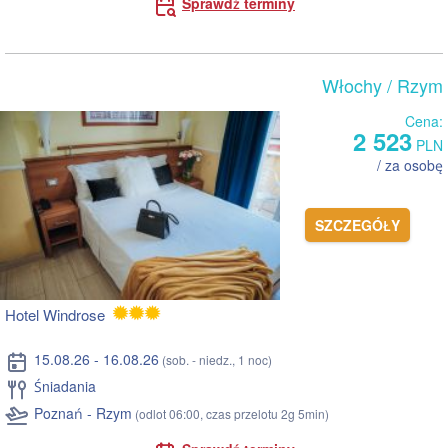
Sprawdź terminy
Włochy
/ Rzym
Cena:
2 523
PLN
/ za osobę
SZCZEGÓŁY
Hotel Windrose
15.08.26 - 16.08.26
(sob. - niedz., 1 noc)
Śniadania
Poznań - Rzym
(odlot 06:00, czas przelotu 2g 5min)