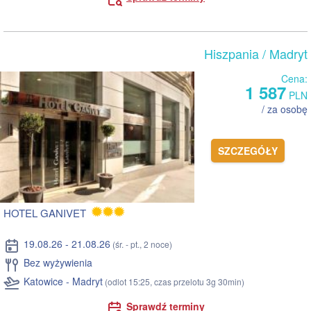
Hiszpania
/ Madryt
Cena:
1 587
PLN
/ za osobę
SZCZEGÓŁY
HOTEL GANIVET
19.08.26 - 21.08.26
(śr. - pt., 2 noce)
Bez wyżywienia
Katowice - Madryt
(odlot 15:25, czas przelotu 3g 30min)
Sprawdź terminy