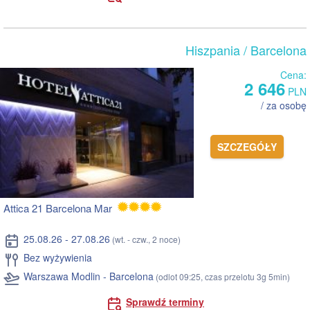
Hiszpania
/ Barcelona
Cena:
2 646
PLN
/ za osobę
SZCZEGÓŁY
Attica 21 Barcelona Mar
25.08.26 - 27.08.26
(wt. - czw., 2 noce)
Bez wyżywienia
Warszawa Modlin - Barcelona
(odlot 09:25, czas przelotu 3g 5min)
Sprawdź terminy