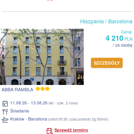
Hiszpania
/ Barcelona
Cena:
4 210
PLN
/ za osobę
SZCZEGÓŁY
ABBA RAMBLA
11.08.26 - 13.08.26
(wt. - czw., 2 noce)
Śniadania
Kraków - Barcelona
(odlot 05:30, czas przelotu 2g 50min)
Sprawdź terminy