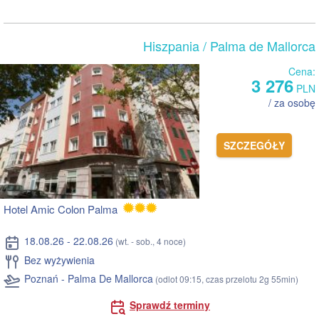
Hiszpania
/ Palma de Mallorca
Cena:
3 276
PLN
/ za osobę
SZCZEGÓŁY
Hotel Amic Colon Palma
18.08.26 - 22.08.26
(wt. - sob., 4 noce)
Bez wyżywienia
Poznań - Palma De Mallorca
(odlot 09:15, czas przelotu 2g 55min)
Sprawdź terminy