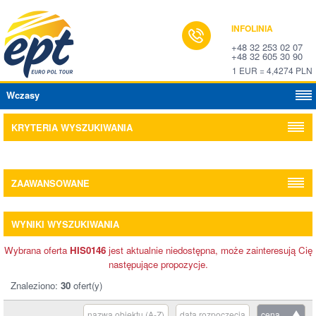
INFOLINIA
+48 32 253 02 07
+48 32 605 30 90
1 EUR = 4,4274 PLN
Wczasy
KRYTERIA WYSZUKIWANIA
ZAAWANSOWANE
WYNIKI WYSZUKIWANIA
Wybrana oferta
HIS0146
jest aktualnie niedostępna, może zainteresują Cię
następujące propozycje.
Znaleziono:
30
ofert(y)
nazwa obiektu (A-Z)
data rozpoczęcia
cena