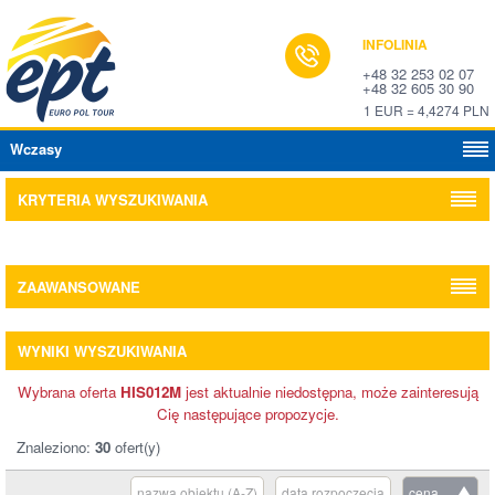
INFOLINIA
+48 32 253 02 07
+48 32 605 30 90
1 EUR = 4,4274 PLN
Wczasy
KRYTERIA WYSZUKIWANIA
ZAAWANSOWANE
WYNIKI WYSZUKIWANIA
Wybrana oferta
HIS012M
jest aktualnie niedostępna, może zainteresują
Cię następujące propozycje.
Znaleziono:
30
ofert(y)
nazwa obiektu (A-Z)
data rozpoczęcia
cena