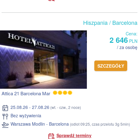
Hiszpania
/ Barcelona
Cena:
2 646
PLN
/ za osobę
SZCZEGÓŁY
Attica 21 Barcelona Mar
25.08.26 - 27.08.26
(wt. - czw., 2 noce)
Bez wyżywienia
Warszawa Modlin - Barcelona
(odlot 09:25, czas przelotu 3g 5min)
Sprawdź terminy