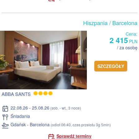
Hiszpania
/ Barcelona
Cena:
2 415
PLN
/ za osobę
SZCZEGÓŁY
ABBA SANTS
22.08.26 - 25.08.26
(sob. - wt., 3 noce)
Śniadania
Gdańsk - Barcelona
(odlot 06:40, czas przelotu 3g 5min)
Sprawdź terminy