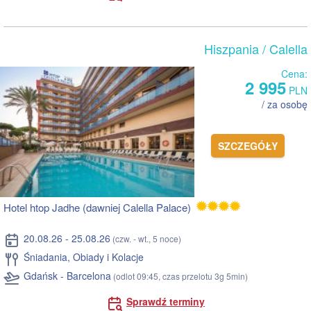
Hiszpania
/ Calella
Cena:
2 995
PLN
/ za osobę
SZCZEGÓŁY
Hotel htop Jadhe (dawniej Calella Palace)
20.08.26 - 25.08.26
(czw. - wt., 5 noce)
Śniadania, Obiady i Kolacje
Gdańsk - Barcelona
(odlot 09:45, czas przelotu 3g 5min)
Sprawdź terminy