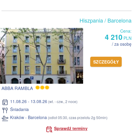
Hiszpania
/ Barcelona
Cena:
4 210
PLN
/ za osobę
SZCZEGÓŁY
ABBA RAMBLA
11.08.26 - 13.08.26
(wt. - czw., 2 noce)
Śniadania
Kraków - Barcelona
(odlot 05:30, czas przelotu 2g 50min)
Sprawdź terminy