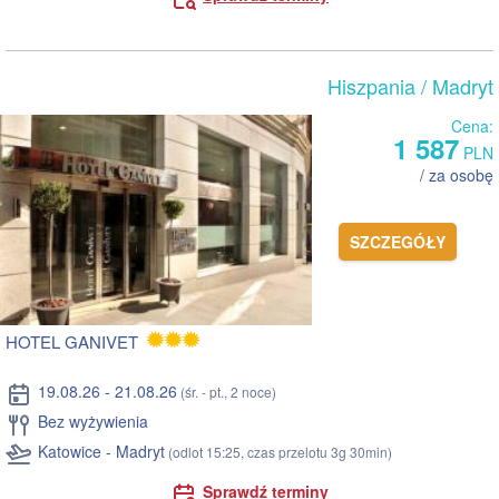
Hiszpania
/ Madryt
Cena:
1 587
PLN
/ za osobę
SZCZEGÓŁY
HOTEL GANIVET
19.08.26 - 21.08.26
(śr. - pt., 2 noce)
Bez wyżywienia
Katowice - Madryt
(odlot 15:25, czas przelotu 3g 30min)
Sprawdź terminy