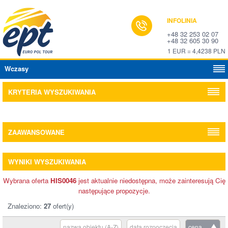
INFOLINIA
+48 32 253 02 07
+48 32 605 30 90
1 EUR = 4,4238 PLN
Wczasy
KRYTERIA WYSZUKIWANIA
ZAAWANSOWANE
WYNIKI WYSZUKIWANIA
Wybrana oferta
HIS0046
jest aktualnie niedostępna, może zainteresują Cię
następujące propozycje.
Znaleziono:
27
ofert(y)
nazwa obiektu (A-Z)
data rozpoczęcia
cena