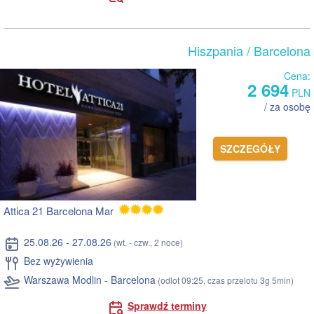
Hiszpania
/ Barcelona
Cena:
2 694
PLN
/ za osobę
SZCZEGÓŁY
Attica 21 Barcelona Mar
25.08.26 - 27.08.26
(wt. - czw., 2 noce)
Bez wyżywienia
Warszawa Modlin - Barcelona
(odlot 09:25, czas przelotu 3g 5min)
Sprawdź terminy