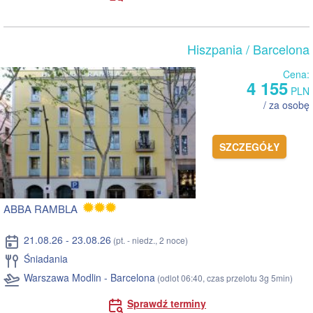
Hiszpania
/ Barcelona
Cena:
4 155
PLN
/ za osobę
SZCZEGÓŁY
ABBA RAMBLA
21.08.26 - 23.08.26
(pt. - niedz., 2 noce)
Śniadania
Warszawa Modlin - Barcelona
(odlot 06:40, czas przelotu 3g 5min)
Sprawdź terminy