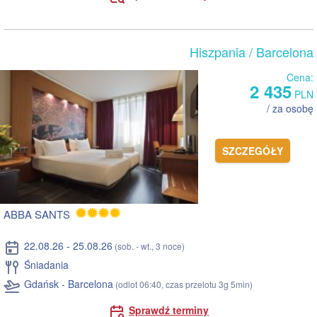
Hiszpania
/ Barcelona
Cena:
2 435
PLN
/ za osobę
SZCZEGÓŁY
ABBA SANTS
22.08.26 - 25.08.26
(sob. - wt., 3 noce)
Śniadania
Gdańsk - Barcelona
(odlot 06:40, czas przelotu 3g 5min)
Sprawdź terminy