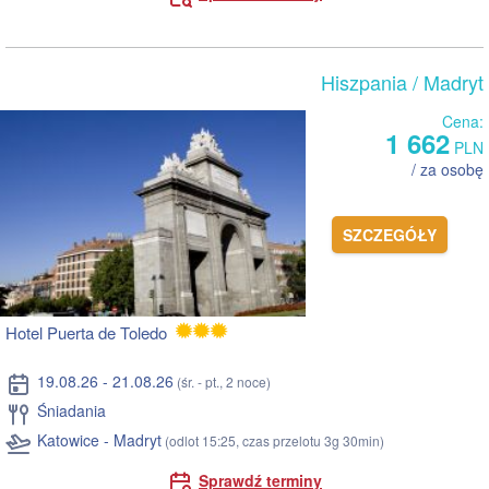
Hiszpania
/ Madryt
Cena:
1 662
PLN
/ za osobę
SZCZEGÓŁY
Hotel Puerta de Toledo
19.08.26 - 21.08.26
(śr. - pt., 2 noce)
Śniadania
Katowice - Madryt
(odlot 15:25, czas przelotu 3g 30min)
Sprawdź terminy