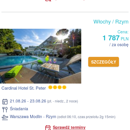
Włochy
/ Rzym
Cena:
1 787
PLN
/ za osobę
SZCZEGÓŁY
Cardinal Hotel St. Peter
21.08.26 - 23.08.26
(pt. - niedz., 2 noce)
Śniadania
Warszawa Modlin - Rzym
(odlot 06:10, czas przelotu 2g 15min)
Sprawdź terminy