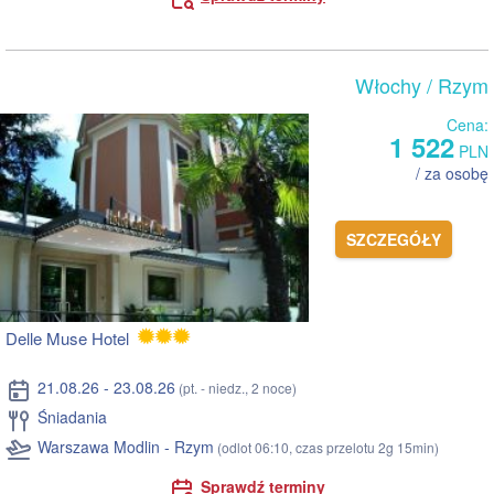
Włochy
/ Rzym
Cena:
1 522
PLN
/ za osobę
SZCZEGÓŁY
Delle Muse Hotel
21.08.26 - 23.08.26
(pt. - niedz., 2 noce)
Śniadania
Warszawa Modlin - Rzym
(odlot 06:10, czas przelotu 2g 15min)
Sprawdź terminy