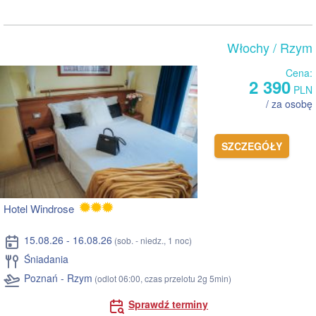
Włochy
/ Rzym
Cena:
2 390
PLN
/ za osobę
SZCZEGÓŁY
Hotel Windrose
15.08.26 - 16.08.26
(sob. - niedz., 1 noc)
Śniadania
Poznań - Rzym
(odlot 06:00, czas przelotu 2g 5min)
Sprawdź terminy