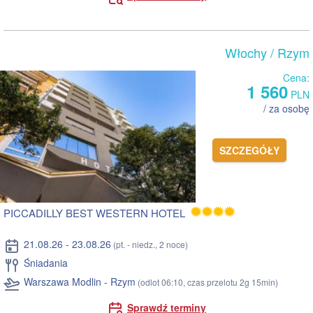
Włochy
/ Rzym
Cena:
1 560
PLN
/ za osobę
SZCZEGÓŁY
PICCADILLY BEST WESTERN HOTEL
21.08.26 - 23.08.26
(pt. - niedz., 2 noce)
Śniadania
Warszawa Modlin - Rzym
(odlot 06:10, czas przelotu 2g 15min)
Sprawdź terminy