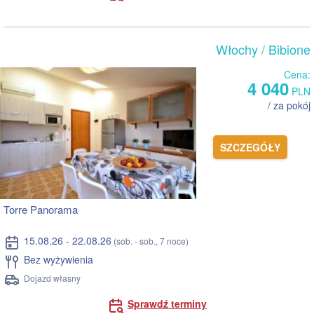
Włochy
/ Bibione
Cena:
4 040
PLN
/ za pokój
SZCZEGÓŁY
Torre Panorama
15.08.26 - 22.08.26
(sob. - sob., 7 noce)
Bez wyżywienia
Dojazd własny
Sprawdź terminy