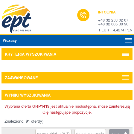
INFOLINIA
+48 32 253 02 07
+48 32 605 30 90
1 EUR = 4,4274 PLN
Wczasy
KRYTERIA WYSZUKIWANIA
ZAAWANSOWANE
WYNIKI WYSZUKIWANIA
Wybrana oferta
GRP1419
jest aktualnie niedostępna, może zainteresują
Cię następujące propozycje.
Znaleziono:
91
ofert(y)
nazwa obiektu (A-Z)
data rozpoczęcia
cena