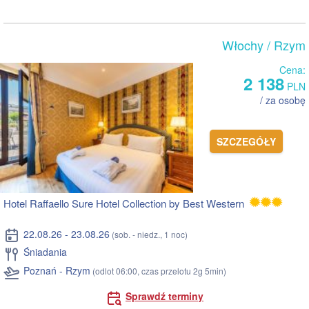
Włochy
/ Rzym
Cena:
2 138
PLN
/ za osobę
SZCZEGÓŁY
Hotel Raffaello Sure Hotel Collection by Best Western
22.08.26 - 23.08.26
(sob. - niedz., 1 noc)
Śniadania
Poznań - Rzym
(odlot 06:00, czas przelotu 2g 5min)
Sprawdź terminy