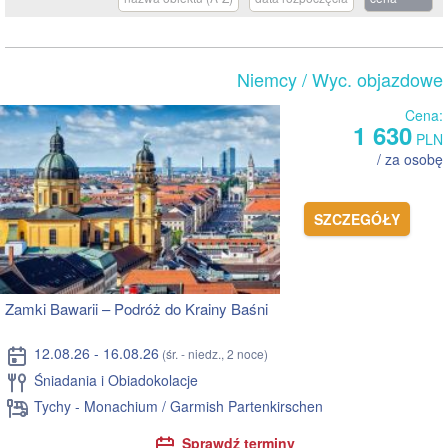
Niemcy
/ Wyc. objazdowe
Cena:
1 630
PLN
/ za osobę
SZCZEGÓŁY
Zamki Bawarii – Podróż do Krainy Baśni
12.08.26 - 16.08.26
(śr. - niedz., 2 noce)
Śniadania i Obiadokolacje
Tychy - Monachium / Garmish Partenkirschen
Sprawdź terminy