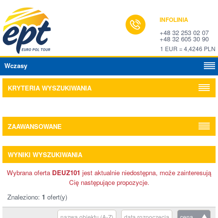
INFOLINIA
+48 32 253 02 07
+48 32 605 30 90
1 EUR = 4,4246 PLN
Wczasy
KRYTERIA WYSZUKIWANIA
ZAAWANSOWANE
WYNIKI WYSZUKIWANIA
Wybrana oferta
DEUZ101
jest aktualnie niedostępna, może zainteresują
Cię następujące propozycje.
Znaleziono:
1
ofert(y)
nazwa obiektu (A-Z)
data rozpoczęcia
cena