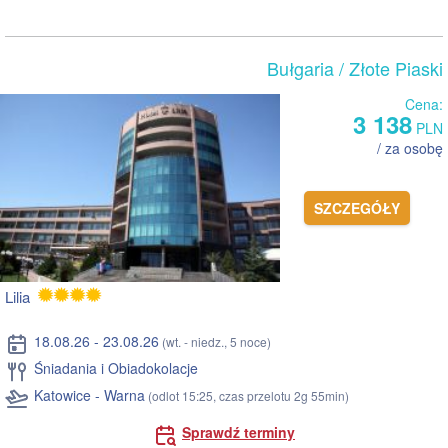
Bułgaria
/ Złote Piaski
Cena:
3 138
PLN
/ za osobę
SZCZEGÓŁY
Lilia
18.08.26 - 23.08.26
(wt. - niedz., 5 noce)
Śniadania i Obiadokolacje
Katowice - Warna
(odlot 15:25, czas przelotu 2g 55min)
Sprawdź terminy