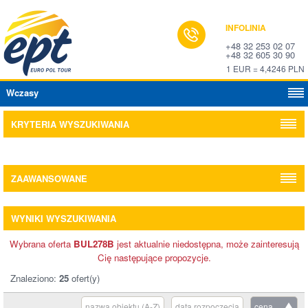
INFOLINIA
+48 32 253 02 07
+48 32 605 30 90
1 EUR = 4,4246 PLN
Wczasy
KRYTERIA WYSZUKIWANIA
ZAAWANSOWANE
WYNIKI WYSZUKIWANIA
Wybrana oferta
BUL278B
jest aktualnie niedostępna, może zainteresują
Cię następujące propozycje.
Znaleziono:
25
ofert(y)
nazwa obiektu (A-Z)
data rozpoczęcia
cena