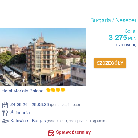
Bułgaria
/ Neseber
Cena:
3 275
PLN
/ za osobę
SZCZEGÓŁY
Hotel Marieta Palace
24.08.26 - 28.08.26
(pon. - pt., 4 noce)
Śniadania
Katowice - Burgas
(odlot 07:00, czas przelotu 3g 0min)
Sprawdź terminy