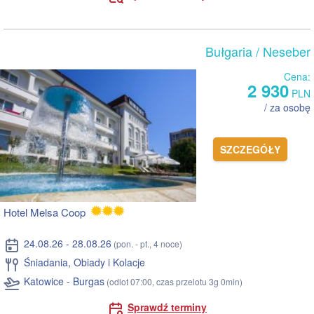
Bułgaria
/ Neseber
Cena:
2 930
PLN
/ za osobę
SZCZEGÓŁY
Hotel Melsa Coop
24.08.26 - 28.08.26
(pon. - pt., 4 noce)
Śniadania, Obiady i Kolacje
Katowice - Burgas
(odlot 07:00, czas przelotu 3g 0min)
Sprawdź terminy