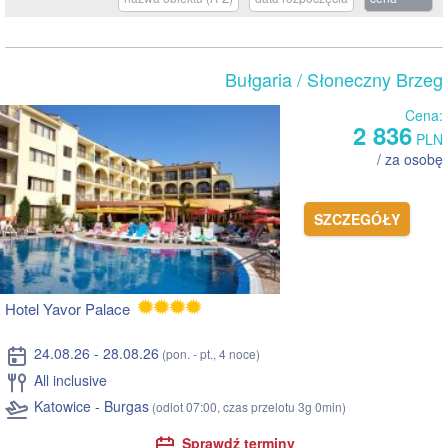
Bułgaria
/ Słoneczny Brzeg
Cena:
2 836
PLN
/ za osobę
SZCZEGÓŁY
Hotel Yavor Palace
24.08.26 - 28.08.26
(pon. - pt., 4 noce)
All inclusive
Katowice - Burgas
(odlot 07:00, czas przelotu 3g 0min)
Sprawdź terminy