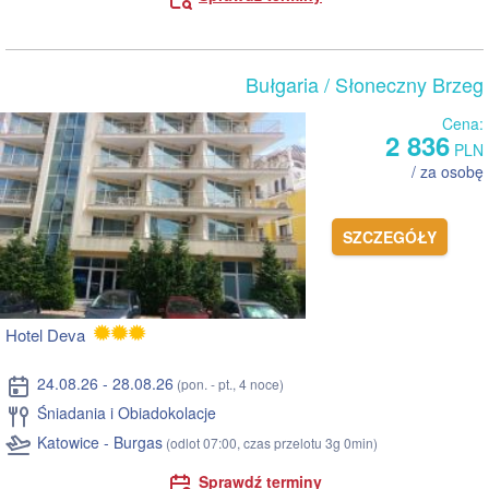
Bułgaria
/ Słoneczny Brzeg
Cena:
2 836
PLN
/ za osobę
SZCZEGÓŁY
Hotel Deva
24.08.26 - 28.08.26
(pon. - pt., 4 noce)
Śniadania i Obiadokolacje
Katowice - Burgas
(odlot 07:00, czas przelotu 3g 0min)
Sprawdź terminy