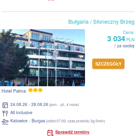
Bułgaria
/ Słoneczny Brzeg
Cena:
3 034
PLN
/ za osobę
SZCZEGÓŁY
Hotel Palma
24.08.26 - 28.08.26
(pon. - pt., 4 noce)
All inclusive
Katowice - Burgas
(odlot 07:00, czas przelotu 3g 0min)
Sprawdź terminy