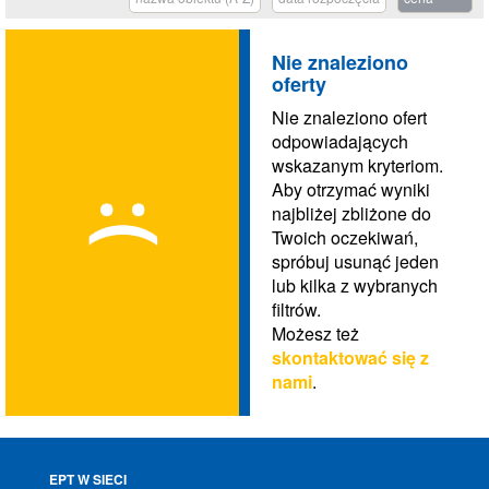
Nie znaleziono
oferty
Nie znaleziono ofert
odpowiadających
wskazanym kryteriom.
Aby otrzymać wyniki
najbliżej zbliżone do
Twoich oczekiwań,
spróbuj usunąć jeden
lub kilka z wybranych
filtrów.
Możesz też
skontaktować się z
nami
.
EPT W SIECI