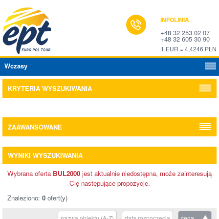
INFOLINIA
+48 32 253 02 07
+48 32 605 30 90
1 EUR = 4,4246 PLN
Wczasy
KRYTERIA WYSZUKIWANIA
ZAAWANSOWANE
WYNIKI WYSZUKIWANIA
Wybrana oferta
BUL2000
jest aktualnie niedostępna, może zainteresują
Cię następujące propozycje.
Znaleziono:
0
ofert(y)
nazwa obiektu (A-Z)
data rozpoczęcia
cena