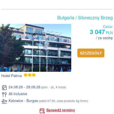
Bułgaria
/ Słoneczny Brzeg
Cena:
3 047
PLN
/ za osobę
SZCZEGÓŁY
Hotel Palma
24.08.26 - 28.08.26
(pon. - pt., 4 noce)
All inclusive
Katowice - Burgas
(odlot 07:00, czas przelotu 3g 0min)
Sprawdź terminy