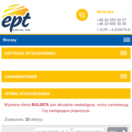
INFOLINIA
+48 32 253 02 07
+48 32 605 30 90
1 EUR = 4,4238 PLN
Wczasy
KRYTERIA WYSZUKIWANIA
ZAAWANSOWANE
WYNIKI WYSZUKIWANIA
Wybrana oferta
BUL057A
jest aktualnie niedostępna, może zainteresują
Cię następujące propozycje.
Znaleziono:
25
ofert(y)
nazwa obiektu (A-Z)
data rozpoczęcia
cena