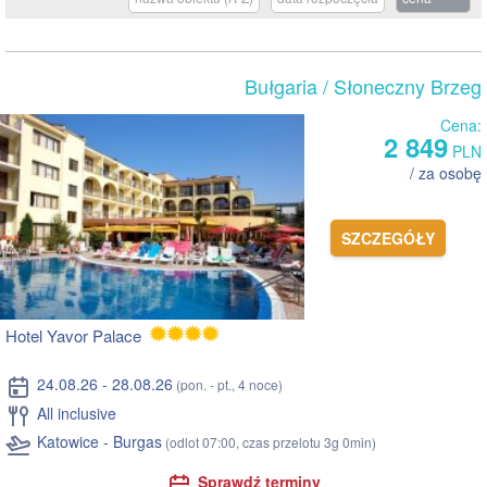
Bułgaria
/ Słoneczny Brzeg
Cena:
2 849
PLN
/ za osobę
SZCZEGÓŁY
Hotel Yavor Palace
24.08.26 - 28.08.26
(pon. - pt., 4 noce)
All inclusive
Katowice - Burgas
(odlot 07:00, czas przelotu 3g 0min)
Sprawdź terminy