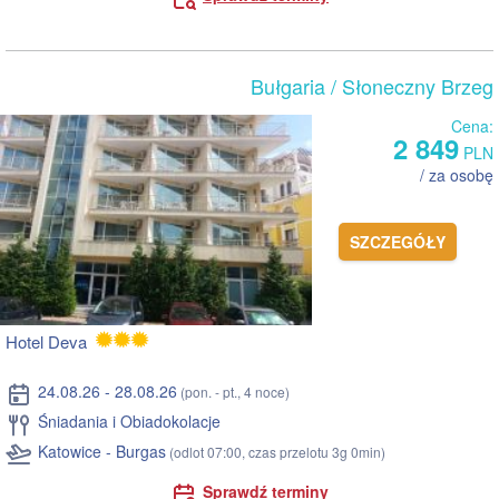
Bułgaria
/ Słoneczny Brzeg
Cena:
2 849
PLN
/ za osobę
SZCZEGÓŁY
Hotel Deva
24.08.26 - 28.08.26
(pon. - pt., 4 noce)
Śniadania i Obiadokolacje
Katowice - Burgas
(odlot 07:00, czas przelotu 3g 0min)
Sprawdź terminy