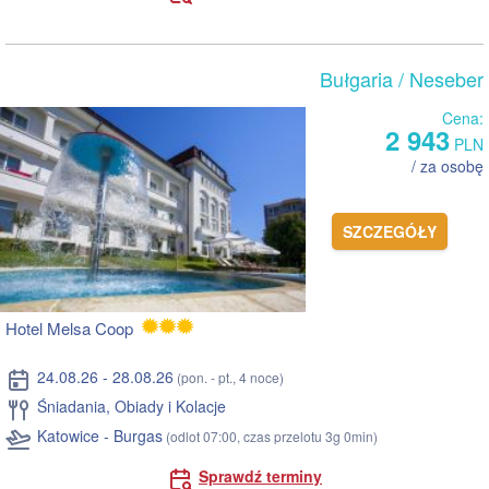
Bułgaria
/ Neseber
Cena:
2 943
PLN
/ za osobę
SZCZEGÓŁY
Hotel Melsa Coop
24.08.26 - 28.08.26
(pon. - pt., 4 noce)
Śniadania, Obiady i Kolacje
Katowice - Burgas
(odlot 07:00, czas przelotu 3g 0min)
Sprawdź terminy