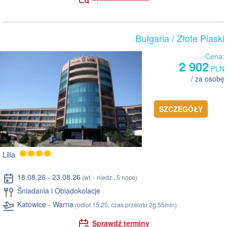
Bułgaria
/ Złote Piaski
Cena:
2 902
PLN
/ za osobę
SZCZEGÓŁY
Lilia
18.08.26 - 23.08.26
(wt. - niedz., 5 noce)
Śniadania i Obiadokolacje
Katowice - Warna
(odlot 15:25, czas przelotu 2g 55min)
Sprawdź terminy