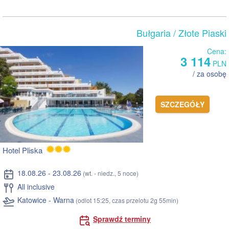
Bułgaria
/ Złote Piaski
Cena:
3 114
PLN
/ za osobę
SZCZEGÓŁY
Hotel Pliska
18.08.26 - 23.08.26
(wt. - niedz., 5 noce)
All inclusive
Katowice - Warna
(odlot 15:25, czas przelotu 2g 55min)
Sprawdź terminy