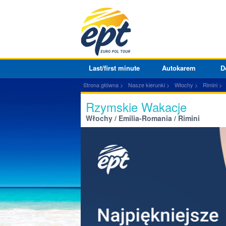
Last/first minute
Autokarem
D
Strona główna
Nasze kierunki
Włochy
Rimini
Rzymskie Wakacje
Włochy / Emilia-Romania / Rimini