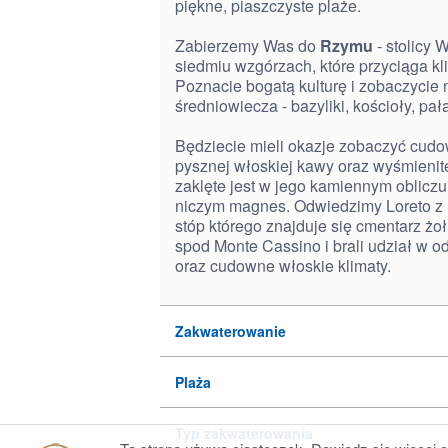
piękne, piaszczyste plaże.
Zabierzemy Was do
Rzymu
- stolicy
siedmiu wzgórzach, które przyciąga kl
Poznacie bogatą kulturę i zobaczycie n
średniowiecza - bazyliki, kościoły, pa
Będziecie mieli okazje zobaczyć cud
pysznej włoskiej kawy oraz wyśmienit
zaklęte jest w jego kamiennym obliczu,
niczym magnes. Odwiedzimy Loreto 
stóp którego znajduje się cmentarz żoł
spod Monte Cassino i brali udział w o
oraz cudowne włoskie klimaty.
Zakwaterowanie
Plaża
Typ zakwaterowania