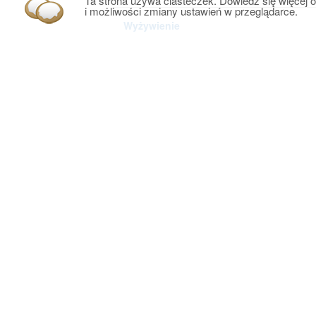
Ta strona używa ciasteczek. Dowiedz się więcej o
i możliwości zmiany ustawień w przeglądarce.
Wyżywienie
Program
Transport
Świadczenia zawarte w cenie
Cena nie zawiera
Zniżki
Opłaty obowiązkowe
Na życzenie
Informacje dodatkowe