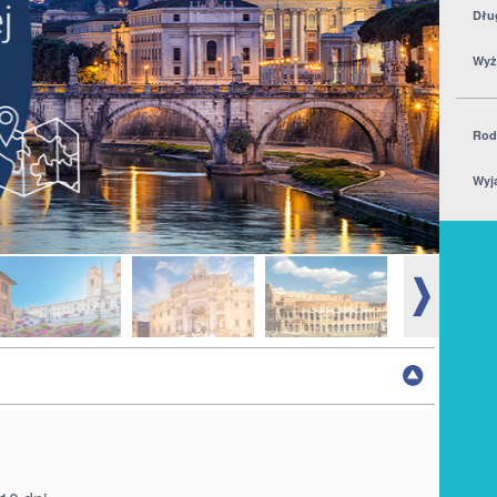
Dłu
Wyż
Rod
Wyj