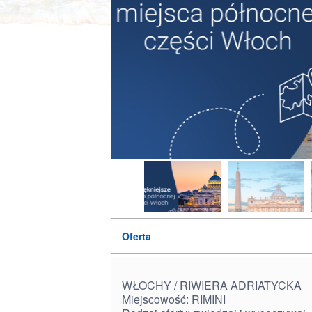
Oferta
WŁOCHY / RIWIERA ADRIATYCKA
Miejscowość: RIMINI