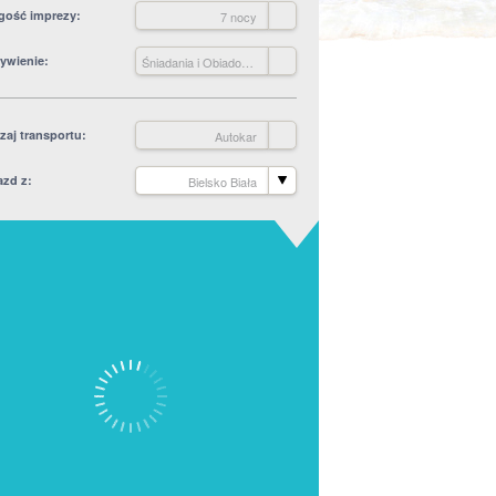
gość imprezy
7 nocy
ywienie
Śniadania i Obiadokolacje
zaj transportu
Autokar
azd z
Bielsko Biała