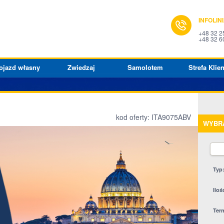
INFOLIN
+48 32 2
+48 32 6
ojazd własny
Zwiedzaj
Samolotem
Strefa Klien
kod oferty: ITA9075ABV
WYBR
Typ
Iloś
Ter