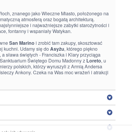
 Włoch, znanego jako Wieczne Miasto, położonego na
imatyczną atmosferą oraz bogatą architekturą.
ajsłynniejsze i najważniejsze zabytki starożytności i
łace, fontanny i wspaniały Watykan.
owne
San Marino
i zrobić tam zakupy, skosztować
ej kuchni. Udamy się do
Asyżu
, którego piękno
 a sława świętych - Franciszka i Klary przyciąga
z Sanktuarium Świętego Domu Madonny z
Loreto
, u
nierzy polskich, którzy wyruszyli z Armią Andersa
dsieczy Ankony. Czeka na Was moc wrażeń i atrakcji