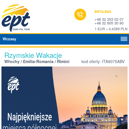
INFOLINIA
+48 32 253 02 07
+48 32 605 30 90
1 EUR = 4,4289 PLN
Wczasy
Rzymskie Wakacje
Włochy / Emilia-Romania / Rimini
kod oferty: ITA9075ABV