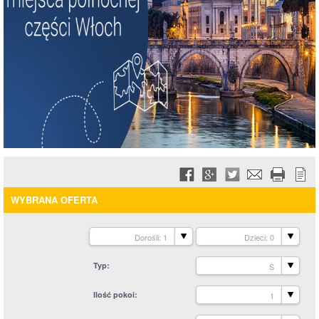
WYBRANA OFERTA
Dorośli: 1
Dzieci: 0
Typ
S
Ilość pokoi
1