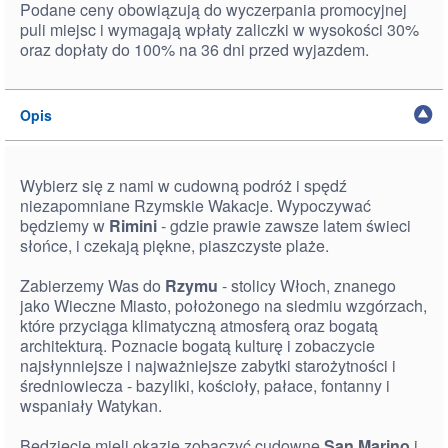
Podane ceny obowiązują do wyczerpania promocyjnej
puli miejsc i wymagają wpłaty zaliczki w wysokości 30%
oraz dopłaty do 100% na 36 dni przed wyjazdem.
Opis
Wybierz się z nami w cudowną podróż i spędź
niezapomniane Rzymskie Wakacje. Wypoczywać
będziemy w
Rimini
- gdzie prawie zawsze latem świeci
słońce, i czekają piękne, piaszczyste plaże.
Zabierzemy Was do
Rzymu
- stolicy Włoch, znanego
jako Wieczne Miasto, położonego na siedmiu wzgórzach,
które przyciąga klimatyczną atmosferą oraz bogatą
architekturą. Poznacie bogatą kulturę i zobaczycie
najsłynniejsze i najważniejsze zabytki starożytności i
średniowiecza - bazyliki, kościoły, pałace, fontanny i
wspaniały Watykan.
Będziecie mieli okazje zobaczyć cudowne
San Marino
i