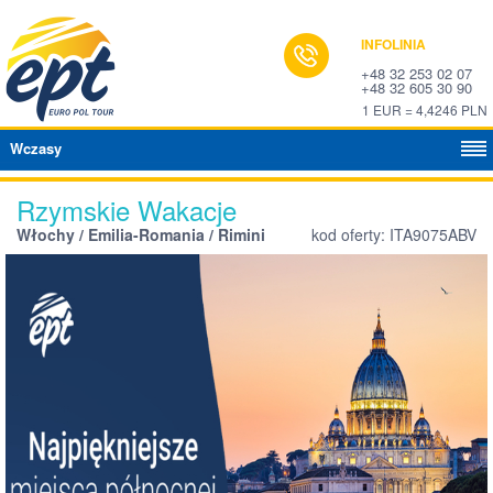
INFOLINIA
+48 32 253 02 07
+48 32 605 30 90
1 EUR = 4,4246 PLN
Wczasy
Rzymskie Wakacje
Włochy / Emilia-Romania / Rimini
kod oferty: ITA9075ABV