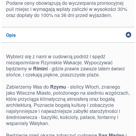
Podane ceny obowiązują do wyczerpania promocyjnej
puli miejsc i wymagają wpłaty zaliczki w wysokości 30%
oraz dopłaty do 100% na 36 dni przed wyjazdem.
Opis
Wybierz się z nami w cudowną podróż i spędź
niezapomniane Rzymskie Wakacje. Wypoczywać
będziemy w
Rimini
- gdzie prawie zawsze latem świeci
słońce, i czekają piękne, piaszczyste plaże.
Zabierzemy Was do
Rzymu
- stolicy Włoch, znanego
jako Wieczne Miasto, położonego na siedmiu wzgórzach,
które przyciąga klimatyczną atmosferą oraz bogatą
architekturą. Poznacie bogatą kulturę i zobaczycie
najsłynniejsze i najważniejsze zabytki starożytności i
średniowiecza - bazyliki, kościoły, pałace, fontanny i
wspaniały Watykan.
Będziecie mieli okazje zobaczyć cudowne
San Marino
i