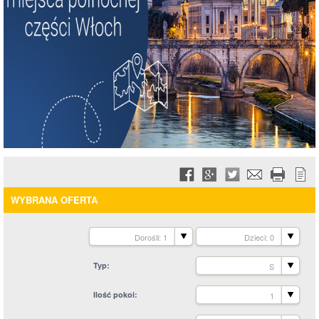
WYBRANA OFERTA
Dorośli: 1
Dzieci: 0
Typ
S
Ilość pokoi
1