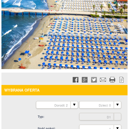
WYBRANA OFERTA
Dorośli: 2
Dzieci: 0
Typ
D1
Ilość pokoi
1