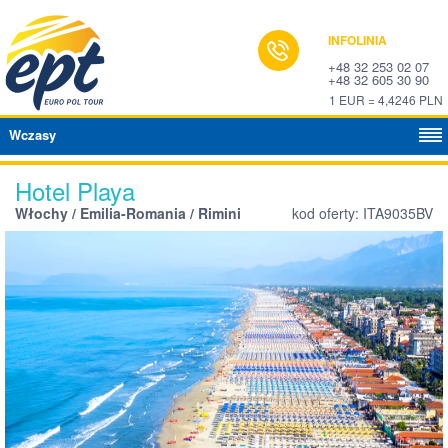
INFOLINIA
+48 32 253 02 07
+48 32 605 30 90
1 EUR = 4,4246 PLN
Wczasy
Hotel Playa
Włochy / Emilia-Romania / Rimini
kod oferty: ITA9035BV