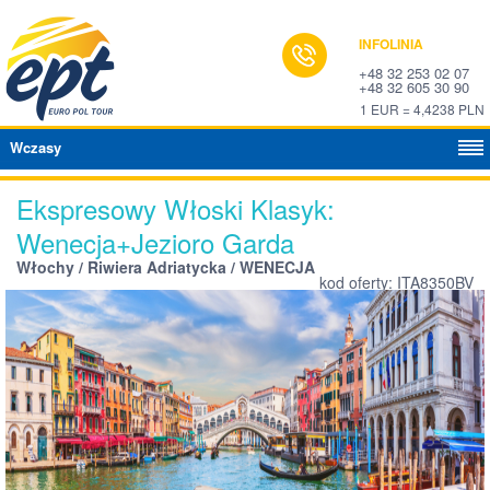
INFOLINIA
+48 32 253 02 07
+48 32 605 30 90
1 EUR = 4,4238 PLN
Wczasy
Ekspresowy Włoski Klasyk:
Wenecja+Jezioro Garda
Włochy / Riwiera Adriatycka / WENECJA
kod oferty: ITA8350BV