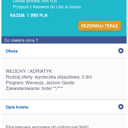
Osoba dorosła: 995
PLN
Przejazd z Katowice do Lido di Jesolo
1 990
RAZEM:
PLN
REZERWUJ TERAZ
Co zawiera cena
?
Oferta
WŁOCHY / ADRIATYK
Rodzaj oferty: wycieczka objazdowa, 3 dni
Program: Wenecja, Jezioro Garda
Zakwaterowanie: hotel **/***
Opis hotelu
Ekspresowa wyprawa do północnej Italii!