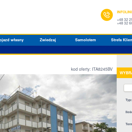
INFOLIN
+48 32 2
+48 32 6
ojazd własny
Zwiedzaj
Samolotem
Strefa Klien
kod oferty: ITA8245BV
WYBR
Typ
Iloś
Ter