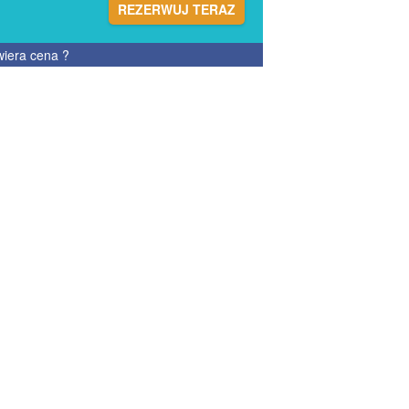
REZERWUJ TERAZ
wiera cena
?