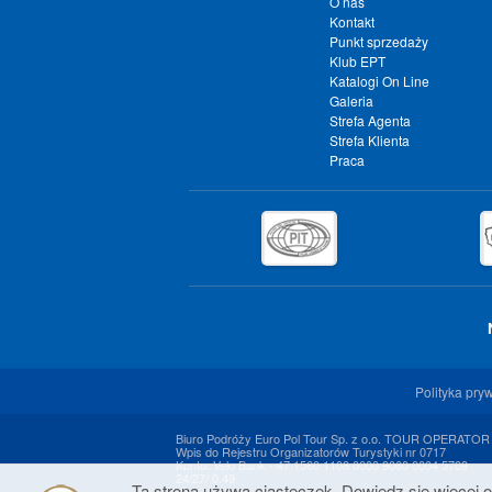
O nas
Kontakt
Punkt sprzedaży
Klub EPT
Katalogi On Line
Galeria
Strefa Agenta
Strefa Klienta
Praca
Polityka pry
Biuro Podróży Euro Pol Tour Sp. z o.o. TOUR OPERATOR
Wpis do Rejestru Organizatorów Turystyki nr 0717
Konto: Velo Bank - 47 1560 1108 0000 9060 0004 5709
24/27/ 0.49
Ta strona używa ciasteczek. Dowiedz się więcej o