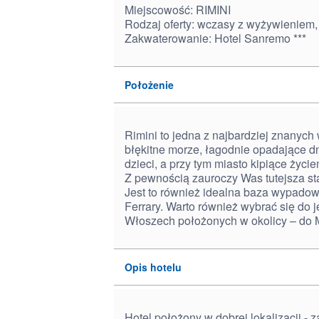
Miejscowość: RIMINI
Rodzaj oferty: wczasy z wyżywieniem,
Zakwaterowanie: Hotel Sanremo ***
Położenie
Rimini to jedna z najbardziej znanyc
błękitne morze, łagodnie opadające dno
dzieci, a przy tym miasto kipiące życi
Z pewnością zauroczy Was tutejsza st
Jest to również idealna baza wypadow
Ferrary. Warto również wybrać się do
Włoszech położonych w okolicy – do Mi
Opis hotelu
Hotel położony w dobrej lokalizacji - 