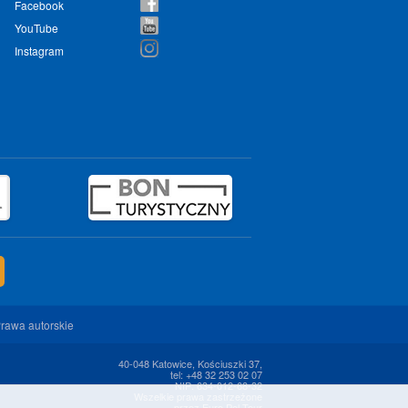
Facebook
YouTube
Instagram
rawa autorskie
40-048 Katowice, Kościuszki 37,
tel: +48 32 253 02 07
NIP: 634-012-68-32
Wszelkie prawa zastrzeżone
przez Euro Pol Tour