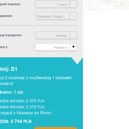
gość imprezy
7 nocy
ywienie
Śniadania i Obiadokolacje
zaj transportu
Autokar
azd z
Katowice
kój: D1
ój 2-osobowy z możliwością 1 dostawki
andard)
rano: 1 szt.
soba dorosła: 2 372
PLN
soba dorosła: 2 372
PLN
rzejazd z Katowice do Rimini
4 744
ZEM:
PLN