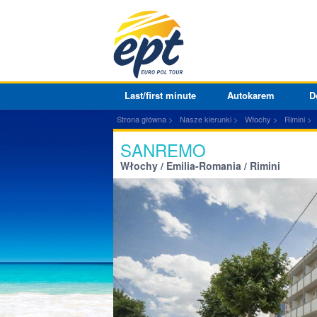
Last/first minute
Autokarem
D
Strona główna
Nasze kierunki
Włochy
Rimini
SANREMO
Włochy / Emilia-Romania / Rimini