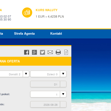
IA
KURS WALUTY
53 02 07
1 EUR = 4,4238 PLN
05 30 90
ta
Strefa Agenta
Kontakt
ANA OFERTA
Dorośli: 2
Dzieci: 0
D1
ć pokoi
1
min
2026-08-28