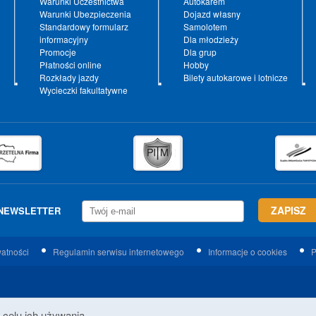
Warunki Uczestnictwa
Autokarem
Warunki Ubezpieczenia
Dojazd własny
Standardowy formularz
Samolotem
informacyjny
Dla młodzieży
Promocje
Dla grup
Płatności online
Hobby
Rozkłady jazdy
Bilety autokarowe i lotnicze
Wycieczki fakultatywne
NEWSLETTER
watności
Regulamin serwisu internetowego
Informacje o cookies
P
 celu ich używania