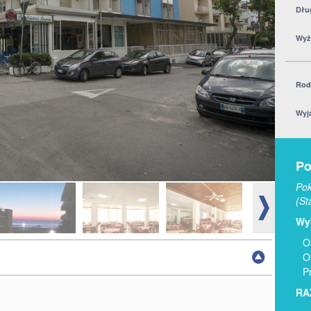
Dłu
Wyż
Rod
Wyj
Po
Pok
(St
Wyb
O
O
P
RA