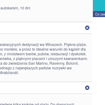
 autokarem, 10 dni
Co za
h wakacyjnych destynacji we Włoszech. Piękne plaże,
 morskie, a przez to idealne warunki do kąpieli dla
em, z mnóstwem barów, pubów, restauracji i dyskotek.
arówka, z pięknymi placami i uroczymi kawiarenkami.
a do zwiedzenia San Marino, Ravenny, Bolonii,
 jednego z największych parków rozrywki we
rabilandii.
zaledwie kilka kroków od plaży. Do dyspozycji: