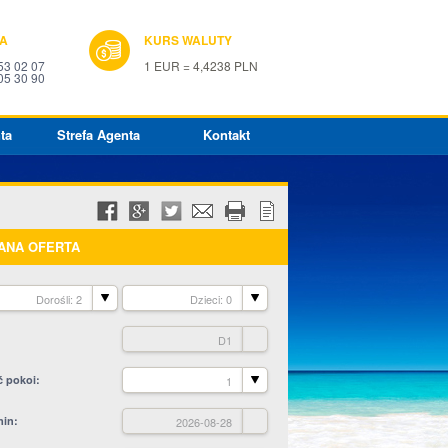
IA
KURS WALUTY
53 02 07
1 EUR = 4,4238 PLN
05 30 90
ta
Strefa Agenta
Kontakt
ANA OFERTA
Dorośli: 2
Dzieci: 0
D1
ć pokoi
1
min
2026-08-28