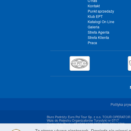
O nas
Kontakt
Punkt sprzedaży
Klub EPT
Katalogi On Line
Galeria
Strefa Agenta
Strefa Klienta
Praca
Polityka pry
Biuro Podróży Euro Pol Tour Sp. z o.o. TOUR OPERATOR
Wpis do Rejestru Organizatorów Turystyki nr 0717
Konto: Velo Bank - 47 1560 1108 0000 9060 0004 5709
24/27/ 0.54
Ta strona używa ciasteczek. Dowiedz się więcej o