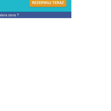
REZERWUJ TERAZ
wiera cena
?