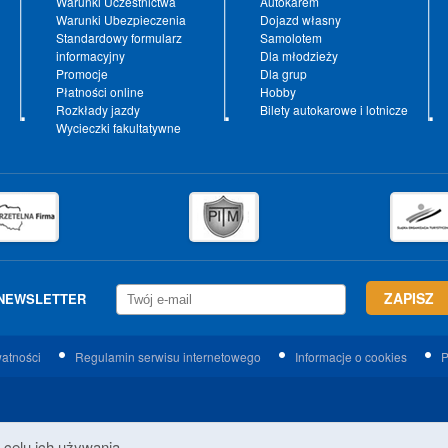
Warunki Uczestnictwa
Autokarem
Warunki Ubezpieczenia
Dojazd własny
Standardowy formularz
Samolotem
informacyjny
Dla młodzieży
Promocje
Dla grup
Płatności online
Hobby
Rozkłady jazdy
Bilety autokarowe i lotnicze
Wycieczki fakultatywne
NEWSLETTER
watności
Regulamin serwisu internetowego
Informacje o cookies
P
 celu ich używania