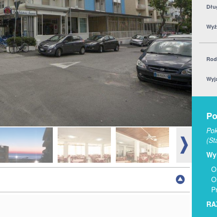
Dłu
Wyż
Rod
Wyj
Po
Pok
(St
Wyb
O
O
P
RA