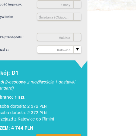
gość imprezy
7 nocy
ywienie
Śniadania i Obiadokolacje
zaj transportu
Autokar
azd z
Katowice
kój: D1
ój 2-osobowy z możliwością 1 dostawki
andard)
rano: 1 szt.
soba dorosła: 2 372
PLN
soba dorosła: 2 372
PLN
rzejazd z Katowice do Rimini
4 744
ZEM:
PLN