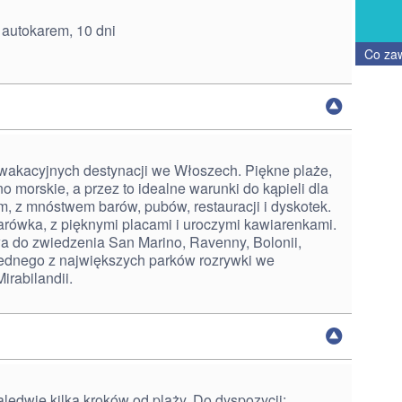
 autokarem, 10 dni
Co za
h wakacyjnych destynacji we Włoszech. Piękne plaże,
 morskie, a przez to idealne warunki do kąpieli dla
em, z mnóstwem barów, pubów, restauracji i dyskotek.
arówka, z pięknymi placami i uroczymi kawiarenkami.
a do zwiedzenia San Marino, Ravenny, Bolonii,
 jednego z największych parków rozrywki we
rabilandii.
zaledwie kilka kroków od plaży. Do dyspozycji: