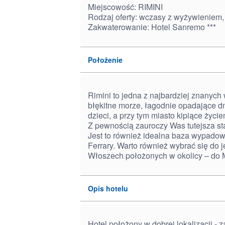
Miejscowość: RIMINI
Rodzaj oferty: wczasy z wyżywieniem,
Zakwaterowanie: Hotel Sanremo ***
Położenie
Rimini to jedna z najbardziej znanyc
błękitne morze, łagodnie opadające dno
dzieci, a przy tym miasto kipiące życi
Z pewnością zauroczy Was tutejsza st
Jest to również idealna baza wypadow
Ferrary. Warto również wybrać się do
Włoszech położonych w okolicy – do Mi
Opis hotelu
Hotel położony w dobrej lokalizacji - 