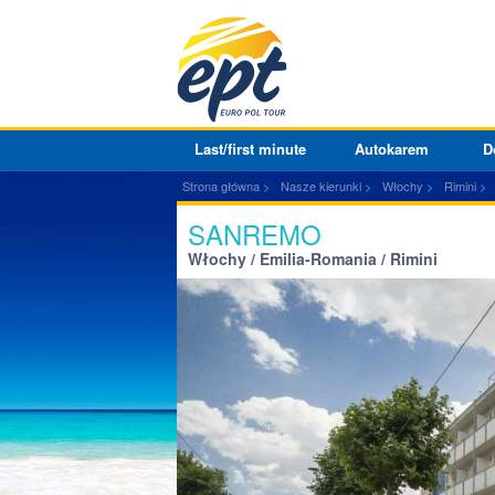
Last/first minute
Autokarem
D
Strona główna
Nasze kierunki
Włochy
Rimini
SANREMO
Włochy / Emilia-Romania / Rimini