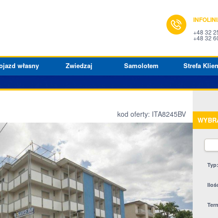
INFOLIN
+48 32 2
+48 32 6
ojazd własny
Zwiedzaj
Samolotem
Strefa Klien
kod oferty: ITA8245BV
WYBR
Typ
Iloś
Ter