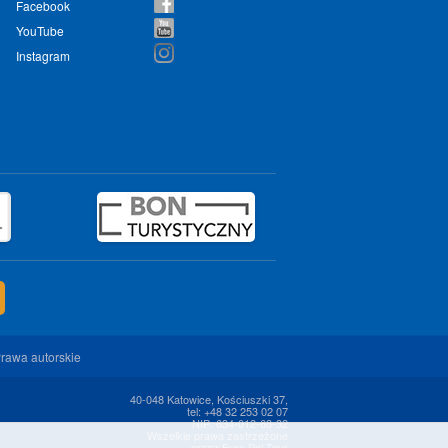
Facebook
YouTube
Instagram
rawa autorskie
40-048 Katowice, Kościuszki 37,
tel: +48 32 253 02 07
NIP: 634-012-68-32
Wszelkie prawa zastrzeżone
przez Euro Pol Tour