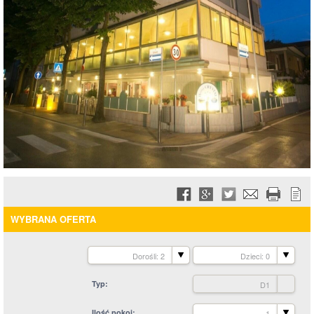
WYBRANA OFERTA
Dorośli: 2
Dzieci: 0
Typ
D1
Ilość pokoi
1