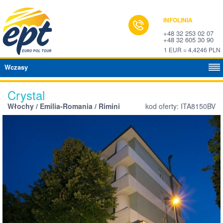
INFOLINIA
+48 32 253 02 07
+48 32 605 30 90
1 EUR = 4,4246 PLN
Wczasy
Crystal
Włochy / Emilia-Romania / Rimini
kod oferty: ITA8150BV